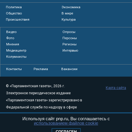
Политика
Экономика
Общество
В мире
Происшествия
Культура
Видео
Опросы
Фото
Персоны
Мнения
Регионы
Медиацентр
Интервью
Колумнисты
Контакты
Реклама
Вакансии
© «Парламентская газета», 2026 г.
Карта сайта
Электронное периодическое издание
«Парламентская газета» зарегистрировано в
Федеральной службе по надзору в сфере
связи, информационных технологий и
Используя сайт pnp.ru, Вы соглашаетесь с
массовых коммуникаций (Роскомнадзор) 05
использованием файлов cookie
августа 2011 года. 18+
СОГЛАСЕН