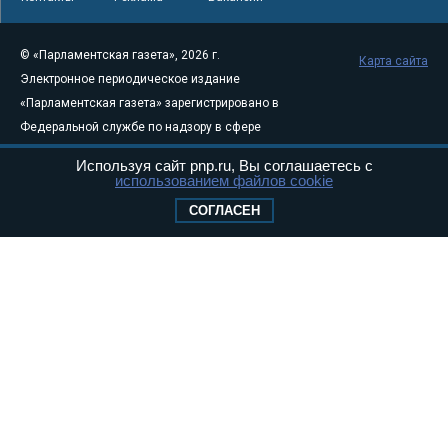
© «Парламентская газета», 2026 г.
Карта сайта
Электронное периодическое издание
«Парламентская газета» зарегистрировано в
Федеральной службе по надзору в сфере
связи, информационных технологий и
Используя сайт pnp.ru, Вы соглашаетесь с
массовых коммуникаций (Роскомнадзор) 05
использованием файлов cookie
августа 2011 года. 18+
СОГЛАСЕН
Свидетельство о регистрации Эл № ФС77-
46097
Учредитель — АНО «Парламентская газета»
Исполняющий обязанности главного
редактора — Абдуллаев М.Р.
Тел.: +7 (495) 637–69–79 E-mail:
pg@pnp.ru
«Парламентская газета» - официальное еженедельное издание
Федерального Собрания РФ. Издается с 1997 года. Учредители
газеты - Государственная Дума и Совет Федерации РФ. Официальный
публикатор федеральных конституционных законов, федеральных
законов и актов палат Федерального Собрания. «Парламентская