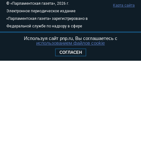
© «Парламентская газета», 2026 г.
Карта сайта
Электронное периодическое издание
«Парламентская газета» зарегистрировано в
Федеральной службе по надзору в сфере
связи, информационных технологий и
Используя сайт pnp.ru, Вы соглашаетесь с
массовых коммуникаций (Роскомнадзор) 05
использованием файлов cookie
августа 2011 года. 18+
СОГЛАСЕН
Свидетельство о регистрации Эл № ФС77-
46097
Учредитель — АНО «Парламентская газета»
Исполняющий обязанности главного
редактора — Абдуллаев М.Р.
Тел.: +7 (495) 637–69–79 E-mail:
pg@pnp.ru
«Парламентская газета» - официальное еженедельное издание
Федерального Собрания РФ. Издается с 1997 года. Учредители
газеты - Государственная Дума и Совет Федерации РФ. Официальный
публикатор федеральных конституционных законов, федеральных
законов и актов палат Федерального Собрания. «Парламентская
газета» имеет пункты печати и представительства в десяти субъектах
федерации.