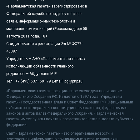
«Парламентская газета» зарегистрировано в
Федеральной службе по надзору в сфере
связи, информационных технологий и
массовых коммуникаций (Роскомнадзор) 05
августа 2011 года. 18+
Свидетельство о регистрации Эл № ФС77-
46097
Учредитель — АНО «Парламентская газета»
Исполняющий обязанности главного
редактора — Абдуллаев М.Р.
Тел.: +7 (495) 637–69–79 E-mail:
pg@pnp.ru
«Парламентская газета» - официальное еженедельное издание
Федерального Собрания РФ. Издается с 1997 года. Учредители
газеты - Государственная Дума и Совет Федерации РФ. Официальный
публикатор федеральных конституционных законов, федеральных
законов и актов палат Федерального Собрания. «Парламентская
газета» имеет пункты печати и представительства в десяти субъектах
федерации.
Сайт «Парламентской газеты» - это оперативные новости и
достоверная информация о принимаемых в стране законах и