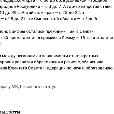
раснодарском крае — с 58 до 60, в Донецкой Народной
ародной Республике — с 3 до 7. А где-то напротив стало
0 до 39, в Алтайском крае — с 23 до 22, в
— с 28 до 27, а в Смоленской области — с 7 до 6.
онов цифры остались прежними. Так, в Санкт-
ут 33 претендента на премию, в Крыму — 19, в Татарстане
5.
 между регионами в зависимости от конкретных
 уровня развития образования в регионе, объяснила
еля Комитета Совета Федерации по науке, образованию 
ерану МВД и как этот статус
рытости