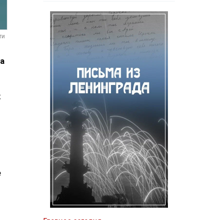
ти
а
к
е