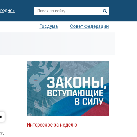
егодня»
Госдума
Совет Федерации
я
Авто
Недвижимость
Технологии
иза
Интересное за неделю
.ru