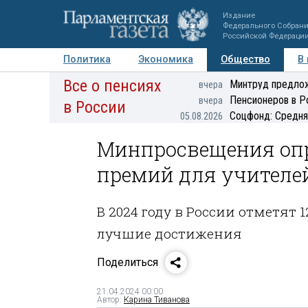
Издание
Федерального Собран
Российской Федераци
Политика
Экономика
Общество
В
Все о пенсиях
Фото
Авторы
Персоны
Мнения
Регионы
Минтруд предлож
вчера
Пенсионеров в Р
вчера
в России
Соцфонд: Средня
05.08.2026
Минпросвещения опр
премий для учителе
В 2024 году в России отметят
лучшие достижения
Поделиться
21.04.2024 00:00
Автор:
Карина Тиванова