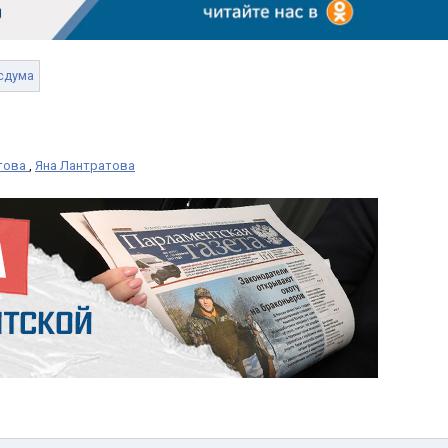
сдума
утова
,
Яна Лантратова