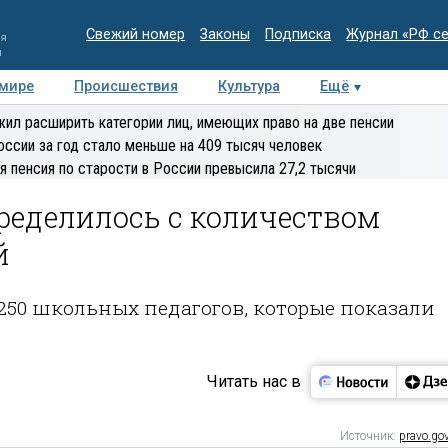
Свежий номер
Законы
Подписка
Журнал «РФ с
ия
и
 мире
Происшествия
Культура
Ещё
Медиацентр
Интервью
Колумнисты
Делова
ил расширить категории лиц, имеющих право на две пенсии
эксперт
оссии за год стало меньше на 409 тысяч человек
я пенсия по старости в России превысила 27,2 тысячи
еделилось с количеством
й
 1250 школьных педагогов, которые показали
Читать нас в
Источник:
pravo.gov