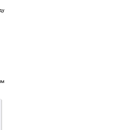
ду
им