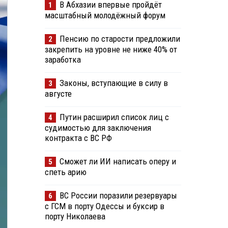
В Абхазии впервые пройдёт
1
масштабный молодёжный форум
Пенсию по старости предложили
2
закрепить на уровне не ниже 40% от
заработка
Законы, вступающие в силу в
3
августе
Путин расширил список лиц с
4
судимостью для заключения
контракта с ВС РФ
Сможет ли ИИ написать оперу и
5
спеть арию
ВС России поразили резервуары
6
с ГСМ в порту Одессы и буксир в
порту Николаева