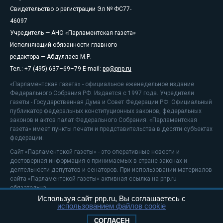
Свидетельство о регистрации Эл № ФС77-
46097
Учредитель — АНО «Парламентская газета»
Исполняющий обязанности главного
редактора — Абдуллаев М.Р.
Тел.: +7 (495) 637–69–79 E-mail:
pg@pnp.ru
«Парламентская газета» - официальное еженедельное издание
Федерального Собрания РФ. Издается с 1997 года. Учредители
газеты - Государственная Дума и Совет Федерации РФ. Официальный
публикатор федеральных конституционных законов, федеральных
законов и актов палат Федерального Собрания. «Парламентская
газета» имеет пункты печати и представительства в десяти субъектах
федерации.
Сайт «Парламентской газеты» - это оперативные новости и
достоверная информация о принимаемых в стране законах и
деятельности депутатов и сенаторов. При использовании материалов
сайта «Парламентской газеты» активная ссылка на pnp.ru
обязательна.
Используя сайт pnp.ru, Вы соглашаетесь с
На информационном ресурсе применяются
рекомендательные
использованием файлов cookie
технологии
Положение о защите персональных данных
СОГЛАСЕН