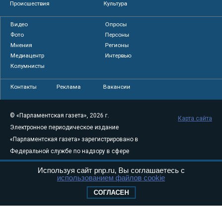
Происшествия
Культура
Видео
Опросы
Фото
Персоны
Мнения
Регионы
Медиацентр
Интервью
Колумнисты
Контакты
Реклама
Вакансии
© «Парламентская газета», 2026 г.
Карта сайта
Электронное периодическое издание
«Парламентская газета» зарегистрировано в
Федеральной службе по надзору в сфере
связи, информационных технологий и
Используя сайт pnp.ru, Вы соглашаетесь с
массовых коммуникаций (Роскомнадзор) 05
использованием файлов cookie
августа 2011 года. 18+
СОГЛАСЕН
Свидетельство о регистрации Эл № ФС77-
46097