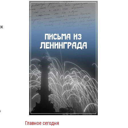
их
в
Главное сегодня