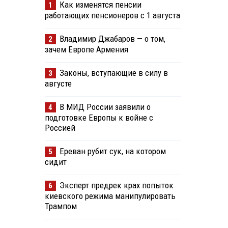
Как изменятся пенсии
1
работающих пенсионеров с 1 августа
Владимир Джабаров — о том,
2
зачем Европе Армения
Законы, вступающие в силу в
3
августе
В МИД России заявили о
4
подготовке Европы к войне с
Россией
Ереван рубит сук, на котором
5
сидит
Эксперт предрек крах попыток
6
киевского режима манипулировать
Трампом