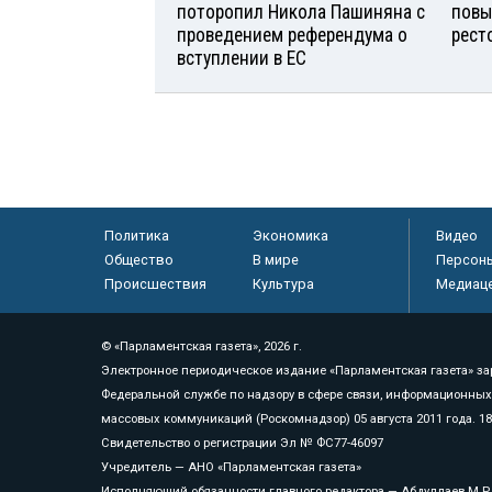
поторопил Никола Пашиняна с
повы
проведением референдума о
рест
вступлении в ЕС
Политика
Экономика
Видео
Общество
В мире
Персон
Происшествия
Культура
Медиац
© «Парламентская газета», 2026 г.
Электронное периодическое издание «Парламентская газета» за
Федеральной службе по надзору в сфере связи, информационных
массовых коммуникаций (Роскомнадзор) 05 августа 2011 года. 1
Свидетельство о регистрации Эл № ФС77-46097
Учредитель — АНО «Парламентская газета»
Исполняющий обязанности главного редактора — Абдуллаев М.Р