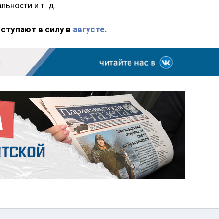
ьности и т. д.
вступают в силу в
августе
.