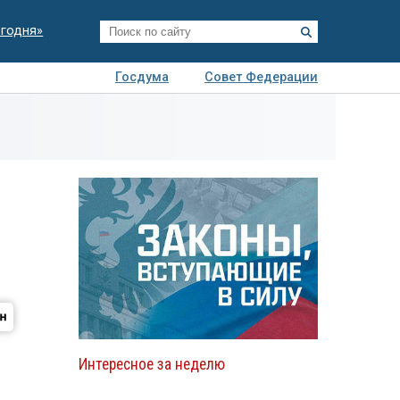
егодня»
Госдума
Совет Федерации
я
Авто
Недвижимость
Технологии
иза
Интересное за неделю