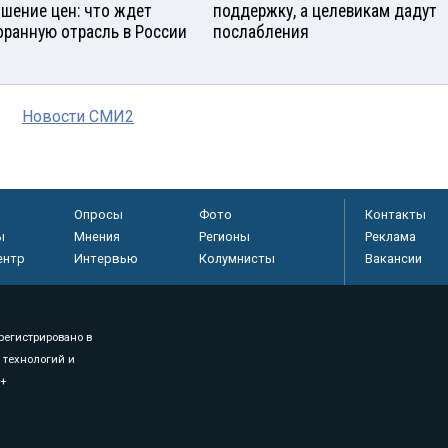
шение цен: что ждет
поддержку, а целевикам дадут
оранную отрасль в России
послабления
Новости СМИ2
Опросы
Фото
Контакты
ы
Мнения
Регионы
Реклама
ентр
Интервью
Колумнисты
Вакансии
регистрировано в
 технологий и
8+
.