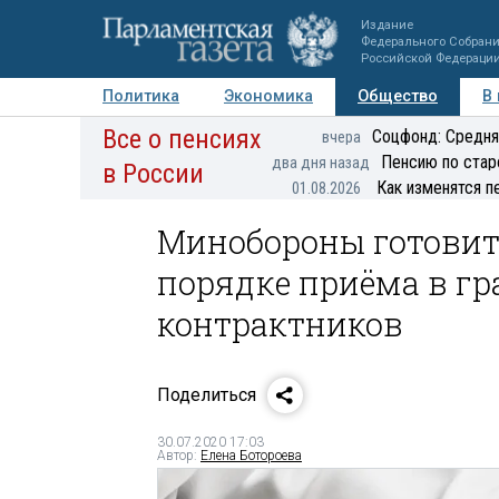
Издание
Федерального Собран
Российской Федераци
Политика
Экономика
Общество
В
Все о пенсиях
Фото
Авторы
Персоны
Мнения
Регионы
Соцфонд: Средня
вчера
Пенсию по стар
два дня назад
в России
Как изменятся п
01.08.2026
Минобороны готовит
порядке приёма в г
контрактников
Поделиться
30.07.2020 17:03
Автор:
Елена Ботороева