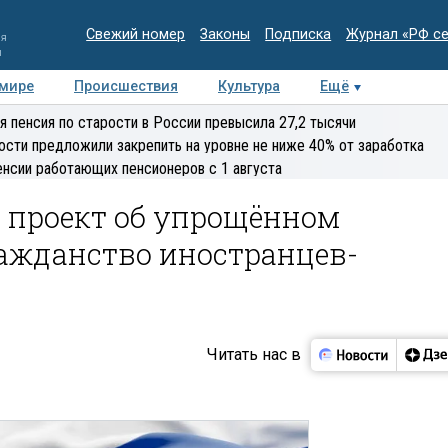
Свежий номер
Законы
Подписка
Журнал «РФ с
ия
и
 мире
Происшествия
Культура
Ещё
Медиацентр
Интервью
Колумнисты
Делова
я пенсия по старости в России превысила 27,2 тысячи
эксперт
ости предложили закрепить на уровне не ниже 40% от заработка
енсии работающих пенсионеров с 1 августа
 проект об упрощённом
ражданство иностранцев-
Читать нас в