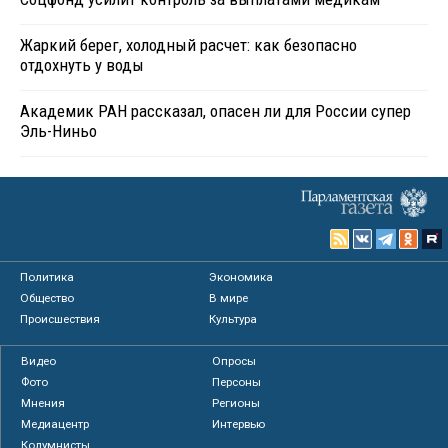
Жаркий берег, холодный расчет: как безопасно
отдохнуть у воды
Академик РАН рассказал, опасен ли для России супер
Эль-Ниньо
Политика
Экономика
Общество
В мире
Происшествия
Культура
Видео
Опросы
Фото
Персоны
Мнения
Регионы
Медиацентр
Интервью
Колумнисты