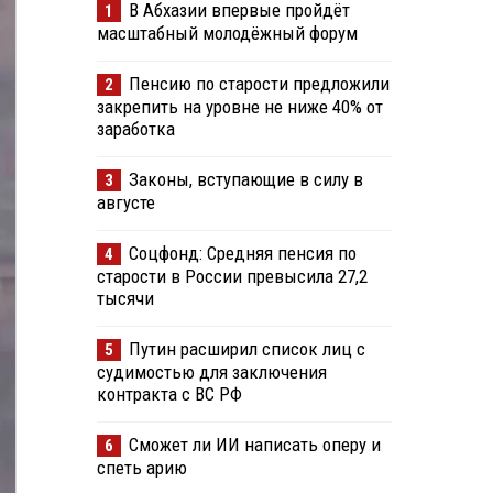
В Абхазии впервые пройдёт
1
масштабный молодёжный форум
Пенсию по старости предложили
2
закрепить на уровне не ниже 40% от
заработка
Законы, вступающие в силу в
3
августе
Соцфонд: Средняя пенсия по
4
старости в России превысила 27,2
тысячи
Путин расширил список лиц с
5
судимостью для заключения
контракта с ВС РФ
Сможет ли ИИ написать оперу и
6
спеть арию