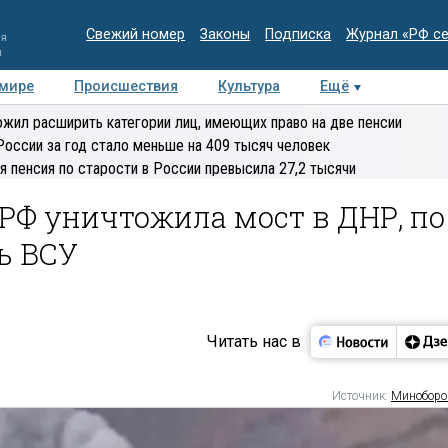
Свежий номер
Законы
Подписка
Журнал «РФ с
ия
и
 мире
Происшествия
Культура
Ещё
Медиацентр
Интервью
Колумнисты
Делова
жил расширить категории лиц, имеющих право на две пенсии
эксперт
России за год стало меньше на 409 тысяч человек
я пенсия по старости в России превысила 27,2 тысячи
РФ уничтожила мост в ДНР, по
ь ВСУ
Читать нас в
Источник:
Минобор