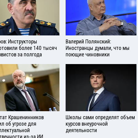
ров: Инструкторы
Валерий Полянский:
отовили более 140 тысяч
Иностранцы думали, что мы
рвистов за полгода
поющие чиновники
тат Крашенинников
Школы сами определят объем
ил об угрозе для
курсов внеурочной
ллектуальной
деятельности
твенности из-за ИИ