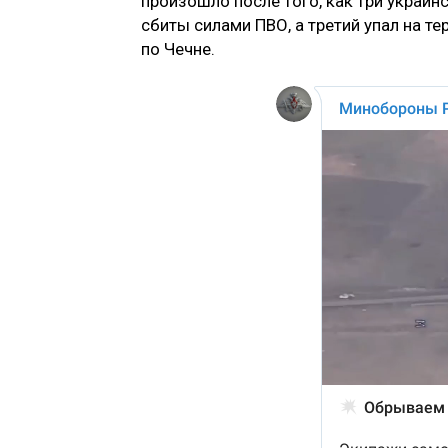
произошло после того, как три украин
сбиты силами ПВО, а третий упал на 
по Чечне.