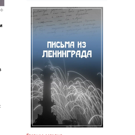
РФ
и
в
С