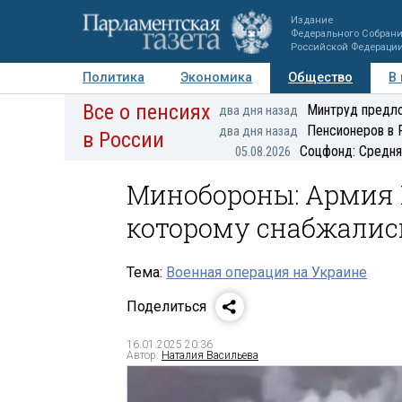
Издание
Федерального Собран
Российской Федераци
Политика
Экономика
Общество
В
Все о пенсиях
Фото
Авторы
Персоны
Мнения
Регионы
Минтруд предло
два дня назад
Пенсионеров в 
два дня назад
в России
Соцфонд: Средня
05.08.2026
Минобороны: Армия 
которому снабжалис
Тема:
Военная операция на Украине
Поделиться
16.01.2025 20:36
Автор:
Наталия Васильева