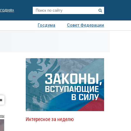
егодня»
Госдума
Совет Федерации
я
Авто
Недвижимость
Технологии
иза
оны
Интересное за неделю