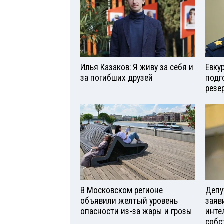
Илья Казаков: Я живу за себя и
Евку
за погибших друзей
подг
резе
В Московском регионе
Депу
объявили желтый уровень
заяв
опасности из-за жары и грозы
инте
собс