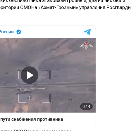
ских беспилотника атаковали Грозный, два из них были
территории ОМОНа «Ахмат-Грозный» управления Росгварди