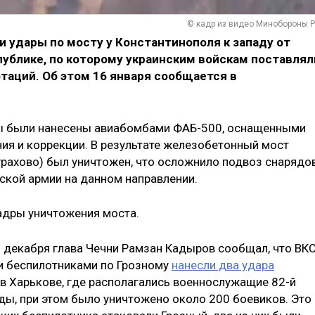
© кадр из видео Минобороны 
 удары по мосту у Константинополя к западу от
публике, по которому украинским войскам поставлял
таций. Об этом 16 января сообщается в
ры были нанесены авиабомбами ФАБ-500, оснащенными
я и коррекции. В результате железобетонный мост
Курахово) был уничтожен, что осложнило подвоз снарядо
ской армии на данном направлении.
адры уничтожения моста.
5 декабря глава Чечни Рамзан Кадыров сообщал, что ВК
и беспилотниками по Грозному
нанесли два удара
в Харькове, где располагались военнослужащие 82-й
ы, при этом было уничтожено около 200 боевиков. Это