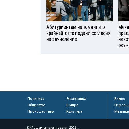
Абитуриентам напомнили о
Меха
крайней дате подачи согласия
пред
на зачисление
неко
осуж
Политика
Экономика
Видео
Общество
В мире
Персон
Происшествия
Культура
Медиац
© «Парламентская газета», 2026 г.