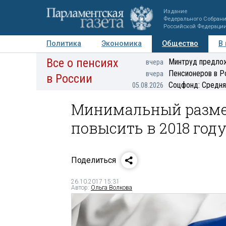
Издание
Федерального Собран
Российской Федераци
Политика
Экономика
Общество
В
Все о пенсиях
Фото
Авторы
Персоны
Мнения
Регионы
Минтруд предлож
вчера
Пенсионеров в Р
вчера
в России
Соцфонд: Средня
05.08.2026
Минимальный размер
повысить в 2018 год
Поделиться
26.10.2017 15:31
Автор:
Ольга Волкова