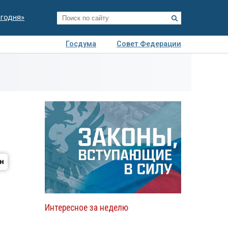
егодня»
Госдума
Совет Федерации
я
Авто
Недвижимость
Технологии
иза
Интересное за неделю