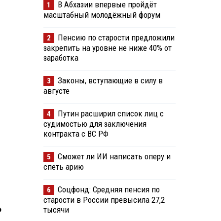
В Абхазии впервые пройдёт
1
масштабный молодёжный форум
Пенсию по старости предложили
2
закрепить на уровне не ниже 40% от
заработка
Законы, вступающие в силу в
3
августе
Путин расширил список лиц с
4
судимостью для заключения
контракта с ВС РФ
Сможет ли ИИ написать оперу и
5
спеть арию
Соцфонд: Средняя пенсия по
6
старости в России превысила 27,2
о
тысячи