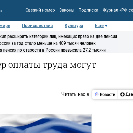
Свежий номер
Законы
Подписка
Журнал «РФ с
ия
и
 мире
Происшествия
Культура
Ещё
Медиацентр
Интервью
Колумнисты
Делова
ил расширить категории лиц, имеющих право на две пенсии
эксперт
оссии за год стало меньше на 409 тысяч человек
я пенсия по старости в России превысила 27,2 тысячи
 оплаты труда могут
у
Читать нас в