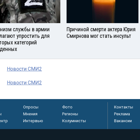
низм службы в армии
Причиной смерти актера Юрия
лагают упростить для
Смирнова мог стать инсульт
торых категорий
денных
Новости СМИ2
Новости СМИ2
Опросы
Фото
Контакты
ы
Мнения
Регионы
Реклама
ентр
Интервью
Колумнисты
Вакансии