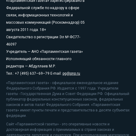
«Парламентская газета» зарегистрировано в
Федеральной службе по надзору в сфере
связи, информационных технологий и
массовых коммуникаций (Роскомнадзор) 05
августа 2011 года. 18+
Свидетельство о регистрации Эл № ФС77-
46097
Учредитель — АНО «Парламентская газета»
Исполняющий обязанности главного
редактора — Абдуллаев М.Р.
Тел.: +7 (495) 637–69–79 E-mail:
pg@pnp.ru
«Парламентская газета» - официальное еженедельное издание
Федерального Собрания РФ. Издается с 1997 года. Учредители
газеты - Государственная Дума и Совет Федерации РФ. Официальный
публикатор федеральных конституционных законов, федеральных
законов и актов палат Федерального Собрания. «Парламентская
газета» имеет пункты печати и представительства в десяти субъектах
федерации.
Сайт «Парламентской газеты» - это оперативные новости и
достоверная информация о принимаемых в стране законах и
деятельности депутатов и сенаторов. При использовании материалов