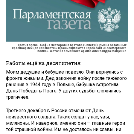
Третья слева - Софья Несторовна Крятова (Свистун). Имена остальных
красноармейцев неизвестны и разыскиваются через сайт «Бессмертного
полка». Фото: из семейного архива Александра Мащенко
Работы ещё на десятилетия
Моим дедушке и бабушке повезло. Они вернулись с
фронта живыми. Дед закончил войну после тяжёлого
ранения в 1944 году в Польше, бабушка встретила
День Победы в Праге. У других судьбы сложились
трагичнее.
Третьего декабря в России отмечают День
неизвестного солдата. Таких солдат у нас, увы,
миллионы. И наверное, именно они — главные герои
той страшной войны. Им не досталось ни славы, ни