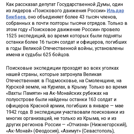
Как рассказал депутат Государственной Думы, один
из лидеров «Поискового движения России»
Ильдар
Бикбаев
, оно объединяет более 43 тысяч членов,
собранных в почти полторы тысячи отрядов. Только в
этом году «Поисковое движение России» провело
1525 экспедиций, во время которых были подняты
останки более 16 тысяч солдат и офицеров, погибших
в годы Великой Отечественной войны, установлены
имена и судьбы 625 бойцов.
Поисковые экспедиции проходят во всех уголках
нашей страны, которые затронула Великая
Отечественная: в Подмосковье, на Смоленщине, на
Курской земле, на Курилах, в Крыму. Только во время
«Вахты Памяти» на Ак-Монайских рубежах на
полуострове были найдены останки 163 солдат и
офицеров Красной армии, погибших в январе — мае
1942 года. В экспедиции участвовали поисковики из
многих организаций, не только из Крыма, но и из
других регионов России — «Отчизна» (Нижнегорский),
«Ак-Монай» (Феодосия), «Азимут» (Севастополь),