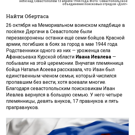
небе над Севастополем 13 апреля 1944 года.Фото: Севастопольское
объединение поисковых отрядов «Долг»
Найти Обертаса
26 октября на Мемориальном воинском кладбище в
посёлке Дергачи в Севастополе были
перезахоронены останки ещё семи бойцов Красной
армии, погибших в боях за город в мае 1944 года.
Родственники одного из них — уроженца села
Афанасьевка Курской области
Ивана Иевлева
—
побывали на этой церемонии. Внучатая племянница
бойца Наталья Асеева рассказала, что Иван был
единственным членом семьи, который числился
пропавшим без вести, хотя воевали многие.
Благодаря севастопольским поисковикам Иван
Иевлев вернулся в большую семью. У него четыре
племянницы, девять внуков, 17 правнуков и пять
праправнуков.