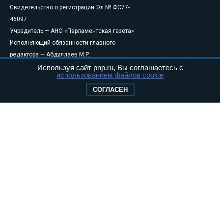
Свидетельство о регистрации Эл № ФС77-
46097
Учредитель — АНО «Парламентская газета»
Исполняющий обязанности главного
редактора — Абдуллаев М.Р.
Тел.: +7 (495) 637–69–79 E-mail:
pg@pnp.ru
Используя сайт pnp.ru, Вы соглашаетесь с
использованием файлов cookie
«Парламентская газета» - официальное еженедельное издание
СОГЛАСЕН
Федерального Собрания РФ. Издается с 1997 года. Учредители
газеты - Государственная Дума и Совет Федерации РФ. Официальный
публикатор федеральных конституционных законов, федеральных
законов и актов палат Федерального Собрания. «Парламентская
газета» имеет пункты печати и представительства в десяти субъектах
федерации.
Сайт «Парламентской газеты» - это оперативные новости и
достоверная информация о принимаемых в стране законах и
деятельности депутатов и сенаторов. При использовании материалов
сайта «Парламентской газеты» активная ссылка на pnp.ru
обязательна.
На информационном ресурсе применяются
рекомендательные
технологии
Положение о защите персональных данных