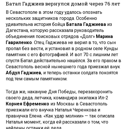
Батал Гаджиев вернулся домой через 76 лет
В Севастополе в этом году удалось опознать
нескольких защитников города. Особенно
удивительна история бойца
Батала Гаджиева
из
Дагестана, которую рассказала руководитель
объединения поисковых отрядов «Долг»
Марина
Гавриленко
. Отец Гаджиева не верил в то, что сын
пропал без вести, и установил в родном селе Кунды
памятник с его фотографией. И вот 70 с лишним лет
спустя Батал действительно нашёлся. За его прахом в
Севастополь весной нынешнего года приезжал внук
Абдул Гаджиев
, и теперь останки солдата покоятся
под тем самым памятником.
Тогда же, накануне Дня Победы, перезахоронить
своего деда, летчика, командира экипажа Ил-2
Корнея Ефременко
из Москвы в Севастополь
приезжали его внучка Наталья Черенкова и
правнучка Елена. «Как удар молнии» — так описала
Наталья момент, когда ей рассказали о том, что
найдены останки её деда.