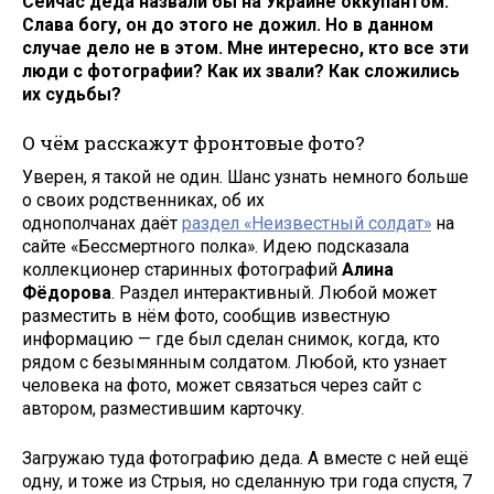
Сейчас деда назвали бы на Украине оккупантом.
Слава богу, он до этого не дожил. Но в данном
случае дело не в этом. Мне интересно, кто все эти
люди с фотографии? Как их звали? Как сложились
их судьбы?
О чём расскажут фронтовые фото?
Уверен, я такой не один. Шанс узнать немного больше
о своих родственниках, об их
однополчанах даёт
раздел «Неизвестный солдат»
на
сайте «Бессмертного полка». Идею подсказала
коллекционер старинных фотографий
Алина
Фёдорова
. Раздел интерактивный. Любой может
разместить в нём фото, сообщив известную
информацию — где был сделан снимок, когда, кто
рядом с безымянным солдатом. Любой, кто узнает
человека на фото, может связаться через сайт с
автором, разместившим карточку.
Загружаю туда фотографию деда. А вместе с ней ещё
одну, и тоже из Стрыя, но сделанную три года спустя, 7