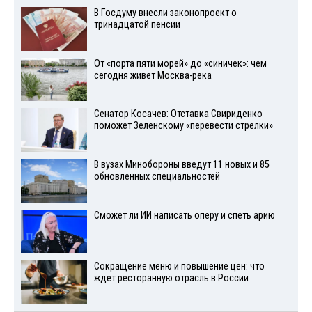
В Госдуму внесли законопроект о
тринадцатой пенсии
От «порта пяти морей» до «синичек»: чем
сегодня живет Москва-река
Сенатор Косачев: Отставка Свириденко
поможет Зеленскому «перевести стрелки»
В вузах Минобороны введут 11 новых и 85
обновленных специальностей
Сможет ли ИИ написать оперу и спеть арию
Сокращение меню и повышение цен: что
ждет ресторанную отрасль в России