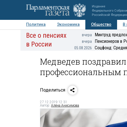
Издание
Федерального Собран
Российской Федераци
Политика
Экономика
Общество
В
Все о пенсиях
Фото
Авторы
Персоны
Мнения
Регионы
Минтруд предлож
вчера
Пенсионеров в Р
вчера
в России
Соцфонд: Средня
05.08.2026
Медведев поздравил 
профессиональным 
Поделиться
27.12.2019 12:31
Автор:
Алёна Анисимова