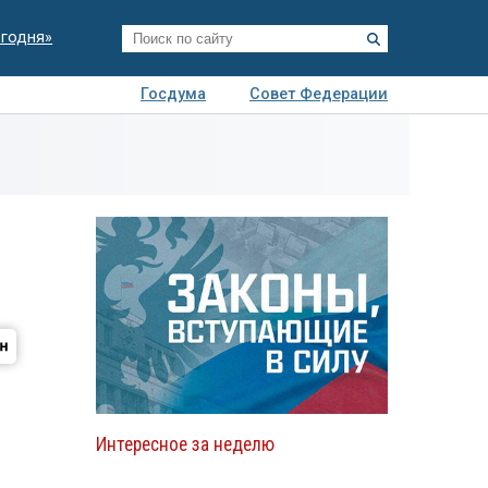
егодня»
Госдума
Совет Федерации
я
Авто
Недвижимость
Технологии
иза
Интересное за неделю