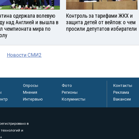
нтина одержала волевую
Контроль за тарифами ЖКХ и
ду над Англией и вышла в
защита детей от вейпов: о чем
л чемпионата мира по
просили депутатов избиратели
олу
Новости СМИ2
Опросы
Фото
Контакты
ы
Мнения
Регионы
Реклама
ентр
Интервью
Колумнисты
Вакансии
регистрировано в
 технологий и
8+