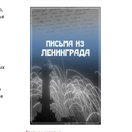
о,
ье
ых
о
ое