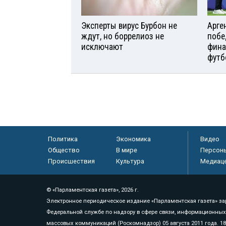
Эксперты вирус Бурбон не
Арге
ждут, но боррелиоз не
побе
исключают
фина
футб
Политика
Экономика
Видео
Общество
В мире
Персон
Происшествия
Культура
Медиац
© «Парламентская газета», 2026 г.
Электронное периодическое издание «Парламентская газета» за
Федеральной службе по надзору в сфере связи, информационных
массовых коммуникаций (Роскомнадзор) 05 августа 2011 года. 1