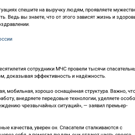
уациях спешите на выручку людям, проявляете мужеств
ь. Ведь вы знаете, что от этого зависят жизнь и здоров
поздравлении.
оссии
есятилетия сотрудники МЧС провели тысячи спасательн
жом, доказывая эффективность и надёжность.
я, мобильная, хорошо оснащённая структура. Важно, чт
аботу, внедряете передовые технологии, уделяете особ
еждению чрезвычайных ситуаций», — заявил премьер-
ные качества, уверен он. Спасатели сталкиваются с
через себя, а помогая людям, они отдают часть своего