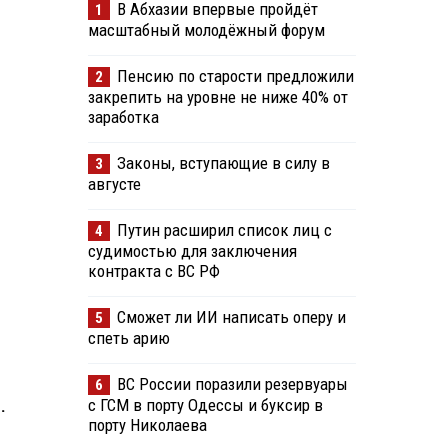
В Абхазии впервые пройдёт
1
масштабный молодёжный форум
Пенсию по старости предложили
2
закрепить на уровне не ниже 40% от
заработка
Законы, вступающие в силу в
3
августе
Путин расширил список лиц с
4
судимостью для заключения
контракта с ВС РФ
Сможет ли ИИ написать оперу и
5
спеть арию
ВС России поразили резервуары
6
с ГСМ в порту Одессы и буксир в
.
порту Николаева