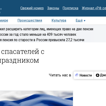
Свежий номер
Законы
Подписка
Журнал «РФ с
ия
и
 мире
Происшествия
Культура
Ещё
Медиацентр
Интервью
Колумнисты
Делова
ил расширить категории лиц, имеющих право на две пенсии
эксперт
оссии за год стало меньше на 409 тысяч человек
я пенсия по старости в России превысила 27,2 тысячи
спасателей с
праздником
Читать нас в