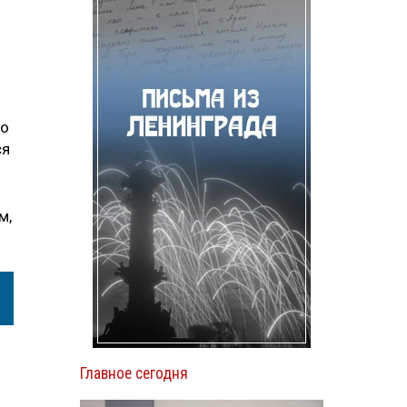
ио
ся
м,
Главное сегодня