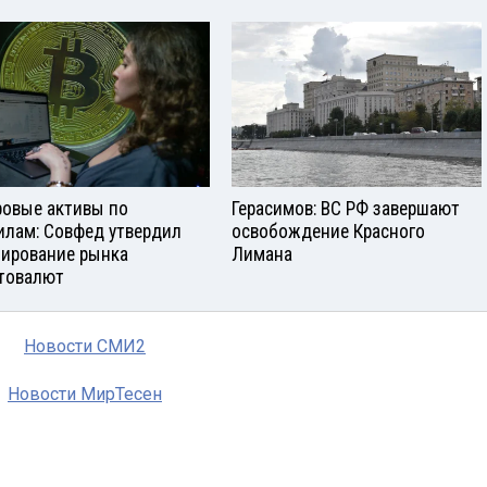
овые активы по
Герасимов: ВС РФ завершают
илам: Совфед утвердил
освобождение Красного
лирование рынка
Лимана
товалют
Новости СМИ2
Новости МирТесен