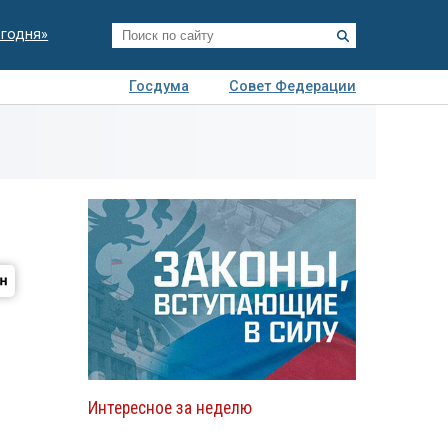
егодня»
Госдума
Совет Федерации
я
Авто
Недвижимость
Технологии
иза
Интересное за неделю