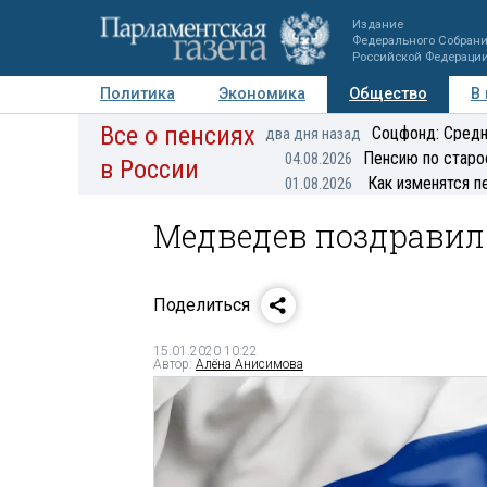
Издание
Федерального Собран
Российской Федераци
Политика
Экономика
Общество
В
Все о пенсиях
Фото
Авторы
Персоны
Мнения
Регионы
Соцфонд: Средн
два дня назад
Пенсию по старо
04.08.2026
в России
Как изменятся п
01.08.2026
Медведев поздравил 
Поделиться
15.01.2020 10:22
Автор:
Алёна Анисимова