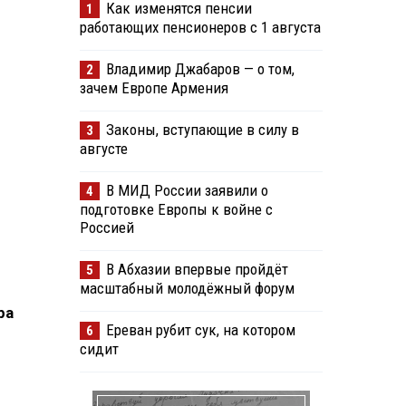
Как изменятся пенсии
1
работающих пенсионеров с 1 августа
Владимир Джабаров — о том,
2
зачем Европе Армения
Законы, вступающие в силу в
3
августе
В МИД России заявили о
4
подготовке Европы к войне с
Россией
В Абхазии впервые пройдёт
5
масштабный молодёжный форум
ра
Ереван рубит сук, на котором
6
сидит