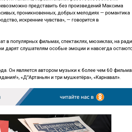
 невозможно представить без произведений Максима
асивых, проникновенных, добрых мелодиях — романтика
одство, искренние чувства», — говорится в
чат в популярных фильмах, спектаклях, мюзиклах, на рад
Они дарят слушателям особые эмоции и навсегда остают
ода. Он является автором музыки к более чем 60 фильма
дания!», «Д"Артаньян и три мушкетёра», «Карнавал».