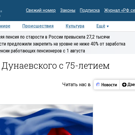
Свежий номер
Законы
Подписка
Журнал «РФ с
ия
и
 мире
Происшествия
Культура
Ещё
Медиацентр
Интервью
Колумнисты
Делова
яя пенсия по старости в России превысила 27,2 тысячи
эксперт
сти предложили закрепить на уровне не ниже 40% от заработка
енсии работающих пенсионеров с 1 августа
Дунаевского с 75-летием
Читать нас в