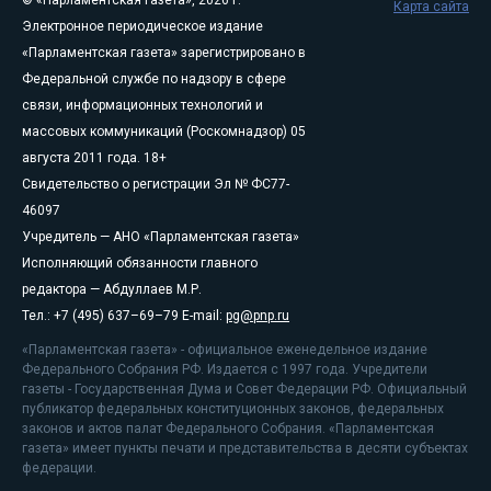
© «Парламентская газета», 2026 г.
Карта сайта
Электронное периодическое издание
«Парламентская газета» зарегистрировано в
Федеральной службе по надзору в сфере
связи, информационных технологий и
массовых коммуникаций (Роскомнадзор) 05
августа 2011 года. 18+
Свидетельство о регистрации Эл № ФС77-
46097
Учредитель — АНО «Парламентская газета»
Исполняющий обязанности главного
редактора — Абдуллаев М.Р.
Тел.: +7 (495) 637–69–79 E-mail:
pg@pnp.ru
«Парламентская газета» - официальное еженедельное издание
Федерального Собрания РФ. Издается с 1997 года. Учредители
газеты - Государственная Дума и Совет Федерации РФ. Официальный
публикатор федеральных конституционных законов, федеральных
законов и актов палат Федерального Собрания. «Парламентская
газета» имеет пункты печати и представительства в десяти субъектах
федерации.