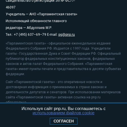
Свидетельство о регистрации Эл № ФС77-
46097
Учредитель — АНО «Парламентская газета»
Исполняющий обязанности главного
редактора — Абдуллаев М.Р.
Тел.: +7 (495) 637–69–79 E-mail:
pg@pnp.ru
«Парламентская газета» - официальное еженедельное издание
Федерального Собрания РФ. Издается с 1997 года. Учредители
газеты - Государственная Дума и Совет Федерации РФ. Официальный
публикатор федеральных конституционных законов, федеральных
законов и актов палат Федерального Собрания. «Парламентская
газета» имеет пункты печати и представительства в десяти субъектах
федерации.
Сайт «Парламентской газеты» - это оперативные новости и
достоверная информация о принимаемых в стране законах и
деятельности депутатов и сенаторов. При использовании материалов
сайта «Парламентской газеты» активная ссылка на pnp.ru
обязательна.
Используя сайт pnp.ru, Вы соглашаетесь с
На информационном ресурсе применяются
рекомендательные
использованием файлов cookie
технологии
Положение о защите персональных данных
СОГЛАСЕН