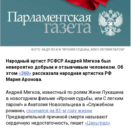
ФОТО: КАДР ИЗ К/Ф "ИРОНИЯ СУДЬБЫ, ИЛИ С ЛЕГКИМ ПАРОМ"
Народный артист РСФСР Андрей Мягков был
невероятно добрым и отзывчивым человеком. Об
этом
«360»
рассказала народная артистка РФ
Мария Аронова.
Андрей Мягков, известный по ролям Жени Лукашина
в новогоднем фильме «Ирония судьбы, или С легким
паром!» и Анатолия Новосельцева в «Служебном
романе»,
скончался на 83-м году жизни
.
Предварительной причиной смерти называют
сердечную недостаточность, пишет
«Царьград»
.