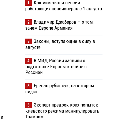
Как изменятся пенсии
1
работающих пенсионеров с 1 августа
Владимир Джабаров — о том,
2
зачем Европе Армения
Законы, вступающие в силу в
3
августе
В МИД России заявили о
4
подготовке Европы к войне с
Россией
Ереван рубит сук, на котором
5
сидит
Эксперт предрек крах попыток
6
киевского режима манипулировать
Трампом
ги