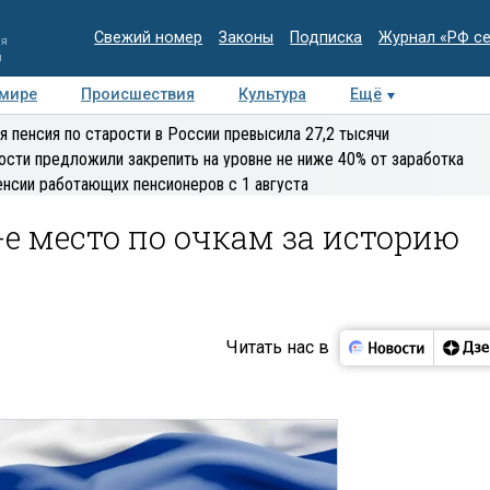
Свежий номер
Законы
Подписка
Журнал «РФ с
ия
и
 мире
Происшествия
Культура
Ещё
Медиацентр
Интервью
Колумнисты
Делова
я пенсия по старости в России превысила 27,2 тысячи
эксперт
ости предложили закрепить на уровне не ниже 40% от заработка
енсии работающих пенсионеров с 1 августа
е место по очкам за историю
Читать нас в