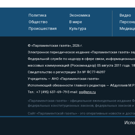
Политика
Экономика
Видео
Общество
В мире
Персон
Происшествия
Культура
Медиац
© «Парламентская газета», 2026 г.
Электронное периодическое издание «Парламентская газета» за
Федеральной службе по надзору в сфере связи, информационных
массовых коммуникаций (Роскомнадзор) 05 августа 2011 года. 1
Свидетельство о регистрации Эл № ФС77-46097
Учредитель — АНО «Парламентская газета»
Исполняющий обязанности главного редактора — Абдуллаев М.Р
Тел.: +7 (495) 637–69–79 E-mail:
pg@pnp.ru
«Парламентская газета» - официальное еженедельное издание Фе
федеральных конституционных законов, федеральных законов и а
Сайт «Парламентской газеты» - это оперативные новости и дост
«Парламентской газеты» активная ссылка на pnp.ru обязательна.
Испо
На информационном ресурсе применяются
рекомендательные т
Положение о защите персональных данных