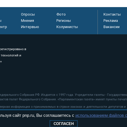
Опросы
Фото
Контакты
ы
Мнения
Регионы
Реклама
ентр
Интервью
Колумнисты
Вакансии
регистрировано в
 технологий и
8+
.
дерального Собрания РФ. Издается с 1997 года. Учредители газеты - Государств
ктов палат Федерального Собрания. «Парламентская газета» имеет пункты печати
оверная информация о принимаемых в стране законах и деятельности депутатов и
льзуя сайт pnp.ru, Вы соглашаетесь с
использованием файлов c
ехнологии
СОГЛАСЕН