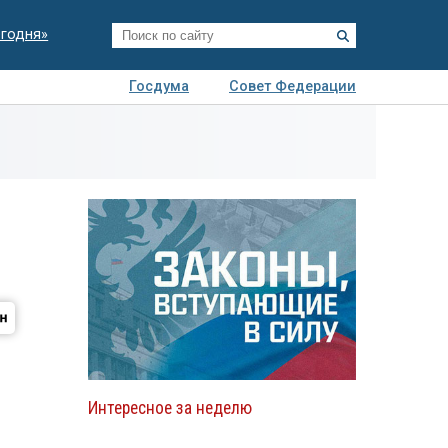
егодня»
Госдума
Совет Федерации
я
Авто
Недвижимость
Технологии
иза
Интересное за неделю