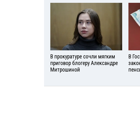
В прокуратуре сочли мягким
В Го
приговор блогеру Александре
зако
Митрошиной
пенс