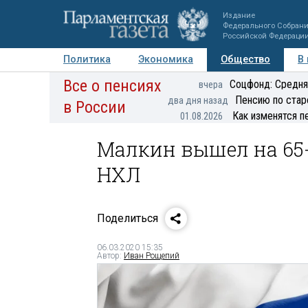
Издание
Федерального Собран
Российской Федераци
Политика
Экономика
Общество
В
Все о пенсиях
Фото
Авторы
Персоны
Мнения
Регионы
Соцфонд: Средня
вчера
Пенсию по стар
два дня назад
в России
Как изменятся п
01.08.2026
Малкин вышел на 65-
НХЛ
Поделиться
06.03.2020 15:35
Автор:
Иван Рощепий