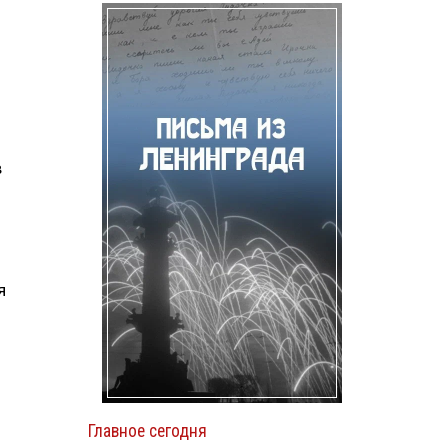
я
в
я
Главное сегодня