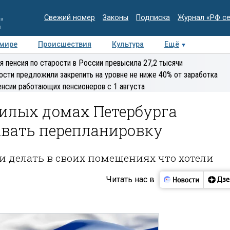
Свежий номер
Законы
Подписка
Журнал «РФ с
ия
и
 мире
Происшествия
Культура
Ещё
Медиацентр
Интервью
Колумнисты
Делова
я пенсия по старости в России превысила 27,2 тысячи
эксперт
ости предложили закрепить на уровне не ниже 40% от заработка
енсии работающих пенсионеров с 1 августа
жилых домах Петербурга
ывать перепланировку
и делать в своих помещениях что хотели
Читать нас в