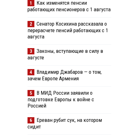
Как изменятся пенсии
1
работающих пенсионеров с 1 августа
Сенатор Косихина рассказала о
2
перерасчете пенсий работающих с 1
августа
Законы, вступающие в силу в
3
августе
Владимир Джабаров — о том,
4
зачем Европе Армения
В МИД России заявили о
5
подготовке Европы к войне с
Россией
Ереван рубит сук, на котором
6
сидит