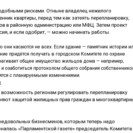
подобными рисками. Отныне владелец нежилого
енник квартиры, перед тем как затеять перепланировку,
ов в районную администрацию или МФЦ. Затем проект
я, и если одобрит, — можно начинать работы.
о они касаются не всех. Если здание — памятник истории и
ние придётся получать в городском Комитете по охране
трагивает общее имущество жильцов дома — например,
 и озаботиться протоколом общего собрания собственнико
асятся с планируемыми изменениями.
я
 возможность регионам регулировать перепланировку
няют защитой жилищных прав граждан в многоквартирн
ь недовольных бизнесменов, которым теперь надо
зналась «Парламентской газете» председатель Комитета