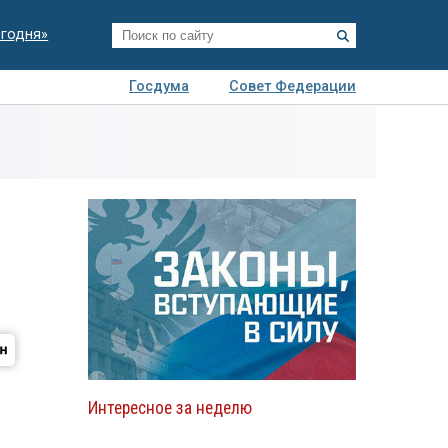
егодня»
Госдума
Совет Федерации
я
Авто
Недвижимость
Технологии
иза
Интересное за неделю