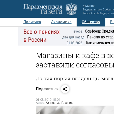
Издание
Федерального Собран
Российской Федераци
Политика
Экономика
Общество
В
Все о пенсиях
Фото
Авторы
Персоны
Мнения
Регионы
Соцфонд: Средня
вчера
Пенсию по стар
два дня назад
в России
Как изменятся п
01.08.2026
Магазины и кафе в 
заставили согласов
До сих пор их владельцы могл
Поделиться
01.08.2019 15:04
Автор:
Александр Горелик