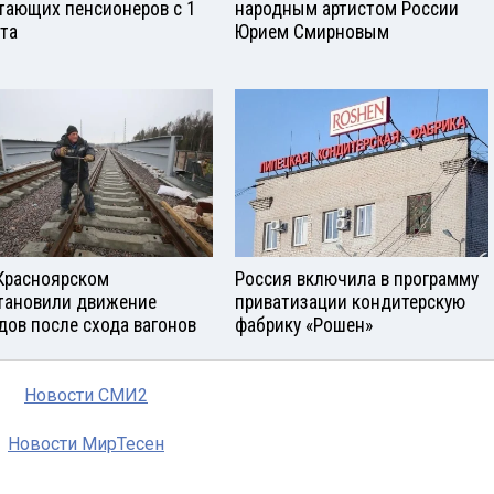
тающих пенсионеров с 1
народным артистом России
ста
Юрием Смирновым
Красноярском
Россия включила в программу
тановили движение
приватизации кондитерскую
дов после схода вагонов
фабрику «Рошен»
Новости СМИ2
Новости МирТесен