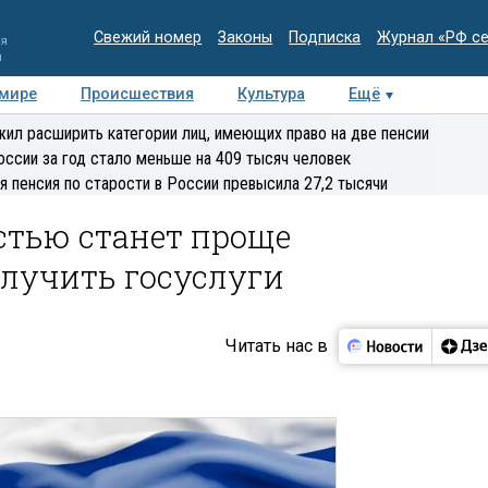
Свежий номер
Законы
Подписка
Журнал «РФ с
ия
и
 мире
Происшествия
Культура
Ещё
Медиацентр
Интервью
Колумнисты
Делова
ил расширить категории лиц, имеющих право на две пенсии
эксперт
оссии за год стало меньше на 409 тысяч человек
я пенсия по старости в России превысила 27,2 тысячи
тью станет проще
олучить госуслуги
Читать нас в