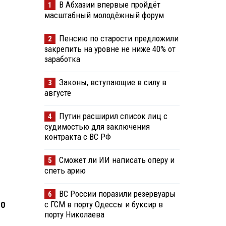
В Абхазии впервые пройдёт
1
масштабный молодёжный форум
Пенсию по старости предложили
2
закрепить на уровне не ниже 40% от
заработка
Законы, вступающие в силу в
3
августе
Путин расширил список лиц с
4
судимостью для заключения
контракта с ВС РФ
Сможет ли ИИ написать оперу и
5
спеть арию
ВС России поразили резервуары
6
с ГСМ в порту Одессы и буксир в
10
порту Николаева