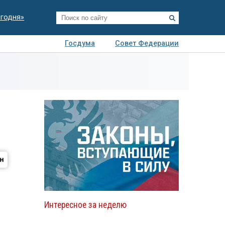
егодня»
Госдума
Совет Федерации
я
Авто
Недвижимость
Технологии
иза
Интересное за неделю