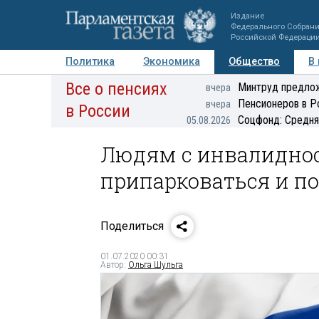
Издание
Федерального Собран
Российской Федераци
Политика
Экономика
Общество
В
Все о пенсиях
Фото
Авторы
Персоны
Мнения
Регионы
Минтруд предлож
вчера
Пенсионеров в Р
вчера
в России
Соцфонд: Средня
05.08.2026
Людям с инвалиднос
припарковаться и п
Поделиться
01.07.2020 00:31
Автор:
Ольга Шульга