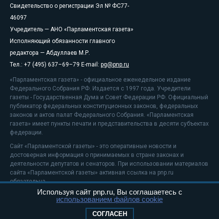
Свидетельство о регистрации Эл № ФС77-
46097
Учредитель — АНО «Парламентская газета»
Исполняющий обязанности главного
редактора — Абдуллаев М.Р.
Тел.: +7 (495) 637–69–79 E-mail:
pg@pnp.ru
«Парламентская газета» - официальное еженедельное издание
Федерального Собрания РФ. Издается с 1997 года. Учредители
газеты - Государственная Дума и Совет Федерации РФ. Официальный
публикатор федеральных конституционных законов, федеральных
законов и актов палат Федерального Собрания. «Парламентская
газета» имеет пункты печати и представительства в десяти субъектах
федерации.
Сайт «Парламентской газеты» - это оперативные новости и
достоверная информация о принимаемых в стране законах и
деятельности депутатов и сенаторов. При использовании материалов
сайта «Парламентской газеты» активная ссылка на pnp.ru
обязательна.
Используя сайт pnp.ru, Вы соглашаетесь с
На информационном ресурсе применяются
рекомендательные
использованием файлов cookie
технологии
Положение о защите персональных данных
СОГЛАСЕН