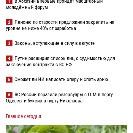
В Абхазии впервые пройдёт масштабный
1
молодёжный форум
Пенсию по старости предложили закрепить на
2
уровне не ниже 40% от заработка
Законы, вступающие в силу в августе
3
Путин расширил список лиц с судимостью для
4
заключения контракта с ВС РФ
Сможет ли ИИ написать оперу и спеть арию
5
ВС России поразили резервуары с ГСМ в порту
6
Одессы и буксир в порту Николаева
Главное сегодня