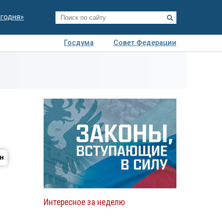
егодня»
Госдума
Совет Федерации
я
Авто
Недвижимость
Технологии
иза
Интересное за неделю