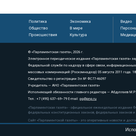
Политика
Экономика
Видео
Общество
В мире
Персон
Происшествия
Культура
Медиац
© «Парламентская газета», 2026 г.
Электронное периодическое издание «Парламентская газета» за
Федеральной службе по надзору в сфере связи, информационных
массовых коммуникаций (Роскомнадзор) 05 августа 2011 года. 1
Свидетельство о регистрации Эл № ФС77-46097
Учредитель — АНО «Парламентская газета»
Исполняющий обязанности главного редактора — Абдуллаев М.Р
Тел.: +7 (495) 637–69–79 E-mail:
pg@pnp.ru
«Парламентская газета» - официальное еженедельное издание Фе
федеральных конституционных законов, федеральных законов и а
Сайт «Парламентской газеты» - это оперативные новости и дост
«Парламентской газеты» активная ссылка на pnp.ru обязательна.
Испо
На информационном ресурсе применяются
рекомендательные т