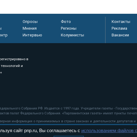
Опросы
Фото
Контакты
ы
Мнения
Регионы
Реклама
ентр
Интервью
Колумнисты
Вакансии
регистрировано в
 технологий и
8+
.
дерального Собрания РФ. Издается с 1997 года. Учредители газеты - Государств
ктов палат Федерального Собрания. «Парламентская газета» имеет пункты печати
оверная информация о принимаемых в стране законах и деятельности депутатов и
льзуя сайт pnp.ru, Вы соглашаетесь с
использованием файлов c
ехнологии