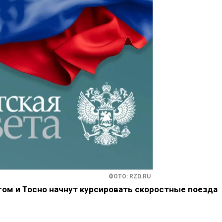
ФОТО: RZD.RU
гом и Тосно начнут курсировать скоростные поезда