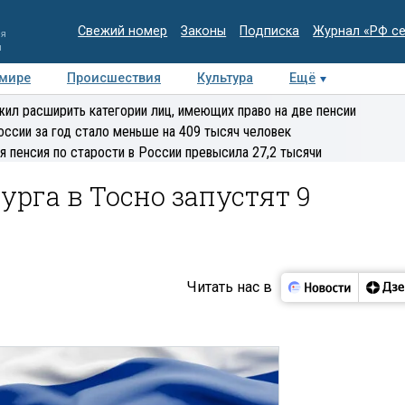
Свежий номер
Законы
Подписка
Журнал «РФ с
ия
и
 мире
Происшествия
Культура
Ещё
Медиацентр
Интервью
Колумнисты
Делова
ил расширить категории лиц, имеющих право на две пенсии
эксперт
оссии за год стало меньше на 409 тысяч человек
я пенсия по старости в России превысила 27,2 тысячи
урга в Тосно запустят 9
Читать нас в