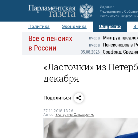
Издание
Федерального Собран
Российской Федераци
Политика
Экономика
Общество
В
Все о пенсиях
Фото
Авторы
Персоны
Мнения
Регионы
Минтруд предлож
вчера
Пенсионеров в Р
вчера
в России
Соцфонд: Средня
05.08.2026
«Ласточки» из Петерб
декабря
Поделиться
27.11.2018 13:26
Автор:
Екатерина Слюсаренко