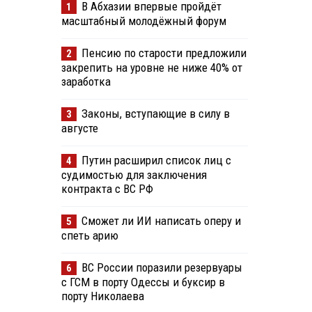
В Абхазии впервые пройдёт
1
масштабный молодёжный форум
Пенсию по старости предложили
2
закрепить на уровне не ниже 40% от
заработка
Законы, вступающие в силу в
3
августе
Путин расширил список лиц с
4
судимостью для заключения
контракта с ВС РФ
Сможет ли ИИ написать оперу и
5
спеть арию
ВС России поразили резервуары
6
с ГСМ в порту Одессы и буксир в
порту Николаева