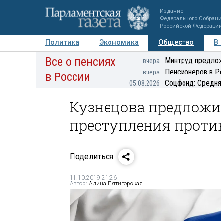
Издание
Федерального Собран
Российской Федераци
Политика
Экономика
Общество
В
Все о пенсиях
Фото
Авторы
Персоны
Мнения
Регионы
Минтруд предлож
вчера
Пенсионеров в Р
вчера
в России
Соцфонд: Средня
05.08.2026
Кузнецова предложи
преступления проти
Поделиться
11.10.2019 21:26
Автор:
Алина Пятигорская