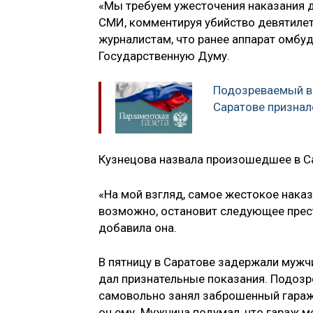
«Мы требуем ужесточения наказания д
СМИ, комментируя убийство девятилет
журналистам, что ранее аппарат омбу
Государственную Думу.
Подозреваемый в 
Саратове признал
Кузнецова назвала произошедшее в 
«На мой взгляд, самое жестокое наказа
возможно, остановит следующее прест
добавила она.
В пятницу в Саратове задержали мужч
дал признательные показания. Подозр
самовольно занял заброшенный гараж
он ему. Мужчина подумал, что гараж 