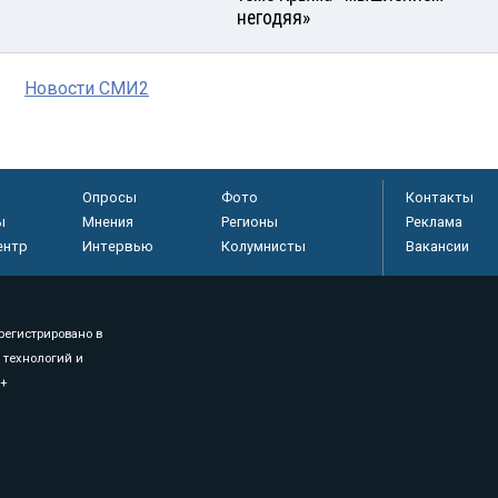
негодяя»
Новости СМИ2
Опросы
Фото
Контакты
ы
Мнения
Регионы
Реклама
ентр
Интервью
Колумнисты
Вакансии
регистрировано в
 технологий и
8+
.