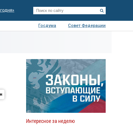
егодня»
Госдума
Совет Федерации
я
Авто
Недвижимость
Технологии
иза
Интересное за неделю