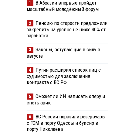
В Абхазии впервые пройдёт
1
масштабный молодёжный форум
Пенсию по старости предложили
2
закрепить на уровне не ниже 40% от
заработка
Законы, вступающие в силу в
3
августе
Путин расширил список лиц с
4
судимостью для заключения
контракта с ВС РФ
Сможет ли ИИ написать оперу и
5
спеть арию
ВС России поразили резервуары
6
с ГСМ в порту Одессы и буксир в
порту Николаева