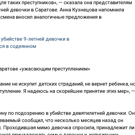
ля таких преступников», — сказала она представителям
ней девочки в Саратове. Анна Кузнецова напомнила
дсмена вносил аналогичные предложения в
убийстве 9-летней девочки в
ся в содеянном
Саратове «ужасающим преступлением»
ние не искупит детских страданий, не вернет ребенка, но
упление. Я надеюсь на скорейшее принятие этих мер», —
ину по подозрению в убийстве девятилетней девочки. Он
еваемый сообщил, что несколько месяцев назад он
. Проходившая мимо девочка спросила, принадлежит ли
может принадлежать семье девочки и, испугавшись