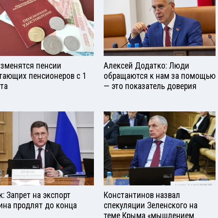
изменятся пенсии
Алексей Додатко: Люди
тающих пенсионеров с 1
обращаются к нам за помощью
ста
— это показатель доверия
к: Запрет на экспорт
Константинов назвал
ина продлят до конца
спекуляции Зеленского на
теме Крыма «мышлением