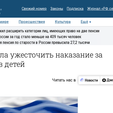
Свежий номер
Законы
Подписка
Журнал «РФ с
ия
и
 мире
Происшествия
Культура
Ещё
Медиацентр
Интервью
Колумнисты
Делова
ил расширить категории лиц, имеющих право на две пенсии
эксперт
оссии за год стало меньше на 409 тысяч человек
я пенсия по старости в России превысила 27,2 тысячи
ла ужесточить наказание за
в детей
Читать нас в