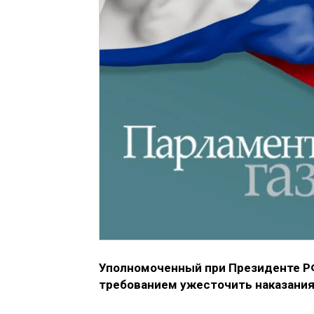
Уполномоченный при Президенте РФ
требованием ужесточить наказания