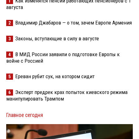
Как изменятся пенсии работающих пенсионеров с 1
1
августа
Владимир Джабаров — о том, зачем Европе Армения
2
Законы, вступающие в силу в августе
3
В МИД России заявили о подготовке Европы к
4
войне с Россией
Ереван рубит сук, на котором сидит
5
Эксперт предрек крах попыток киевского режима
6
манипулировать Трампом
Главное сегодня