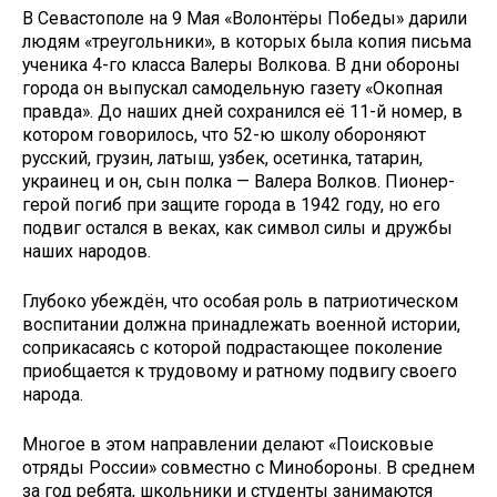
В Севастополе на 9 Мая «Волонтёры Победы» дарили
людям «треугольники», в которых была копия письма
ученика 4-го класса Валеры Волкова. В дни обороны
города он выпускал самодельную газету «Окопная
правда». До наших дней сохранился её 11-й номер, в
котором говорилось, что 52-ю школу обороняют
русский, грузин, латыш, узбек, осетинка, татарин,
украинец и он, сын полка — Валера Волков. Пионер-
герой погиб при защите города в 1942 году, но его
подвиг остался в веках, как символ силы и дружбы
наших народов.
Глубоко убеждён, что особая роль в патриотическом
воспитании должна принадлежать военной истории,
соприкасаясь с которой подрастающее поколение
приобщается к трудовому и ратному подвигу своего
народа.
Многое в этом направлении делают «Поисковые
отряды России» совместно с Минобороны. В среднем
за год ребята, школьники и студенты занимаются