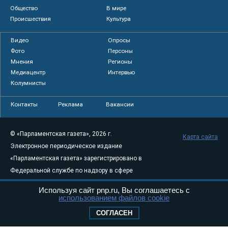
Общество
В мире
Происшествия
Культура
Видео
Опросы
Фото
Персоны
Мнения
Регионы
Медиацентр
Интервью
Колумнисты
Контакты
Реклама
Вакансии
© «Парламентская газета», 2026 г.
Карта сайта
Электронное периодическое издание
«Парламентская газета» зарегистрировано в
Федеральной службе по надзору в сфере
связи, информационных технологий и
Используя сайт pnp.ru, Вы соглашаетесь с
массовых коммуникаций (Роскомнадзор) 05
использованием файлов cookie
августа 2011 года. 18+
СОГЛАСЕН
Свидетельство о регистрации Эл № ФС77-