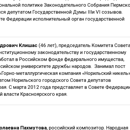
иональной политике Законодательного Собрания Пермск
ся депутатом Государственной Думы IIIи VI созывов.
ете Федерации исполнительный орган государственной
ндрович Клишас
(46 лет), председатель Комитета Совет
нституционному законодательству и государственному
Работал в Российском фонде федерального имущества,
ссийском университете дружбы народов. Занимал пост
«Горно-металлургическая компания «Норильский никель»
атом Норильского городского Совета депутатов
ая. С марта 2012 года представляет в Совете Федераци
й власти Красноярского края.
олаевна Пахмутова
, российский композитор. Народная