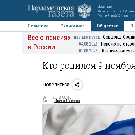
Издание
Федерального Собран
Российской Федераци
Политика
Экономика
Общество
В
Все о пенсиях
Фото
Авторы
Персоны
Мнения
Регионы
Соцфонд: Средн
два дня назад
Пенсию по старо
04.08.2026
в России
Как изменятся п
01.08.2026
Кто родился 9 ноябр
Поделиться
09.11.2018 00:45
Автор:
Ирина Макеева