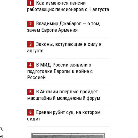
Как изменятся пенсии
1
работающих пенсионеров с 1 августа
Владимир Джабаров — о том,
2
зачем Европе Армения
Законы, вступающие в силу в
3
августе
В МИД России заявили о
4
подготовке Европы к войне с
Россией
В Абхазии впервые пройдёт
5
масштабный молодёжный форум
Ереван рубит сук, на котором
6
сидит
,
ем