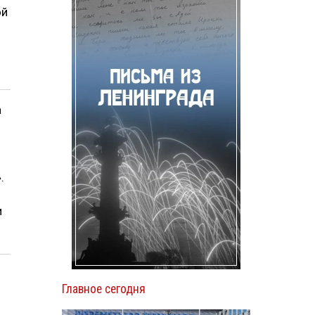
ой
а
.
и
Главное сегодня