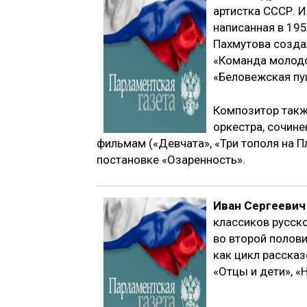
артистка СССР. И
написанная в 195
Пахмутова создал
«Команда молодо
«Беловежская пущ
Композитор такж
оркестра, сочине
фильмам («Девчата», «Три тополя на Пл
постановке «Озаренность».
Иван Сергеевич
классиков русско
во второй полови
как цикл рассказ
«Отцы и дети», «Н