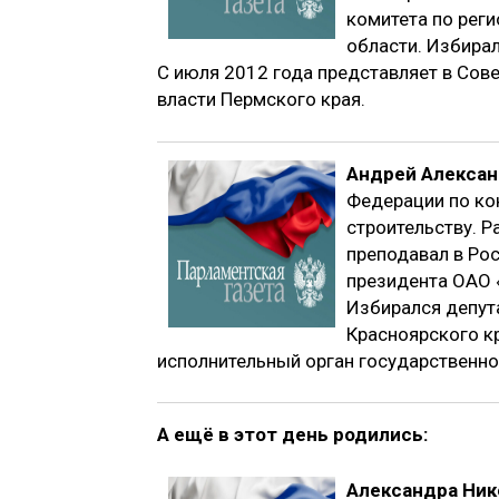
комитета по рег
области. Избирал
С июля 2012 года представляет в Сов
власти Пермского края.
Андрей Алекса
Федерации по ко
строительству. 
преподавал в Ро
президента ОАО 
Избирался депут
Красноярского кр
исполнительный орган государственно
А ещё в этот день родились:
Александра Ник