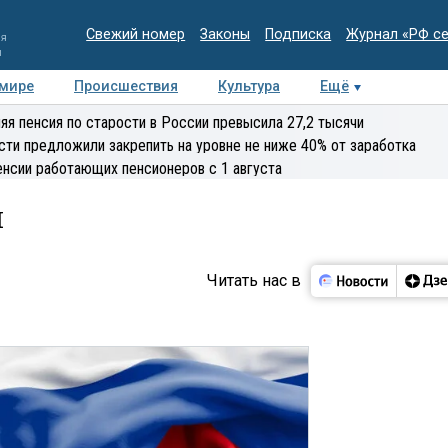
Свежий номер
Законы
Подписка
Журнал «РФ с
ия
и
 мире
Происшествия
Культура
Ещё
Медиацентр
Интервью
Колумнисты
Делова
яя пенсия по старости в России превысила 27,2 тысячи
эксперт
сти предложили закрепить на уровне не ниже 40% от заработка
енсии работающих пенсионеров с 1 августа
я
Читать нас в