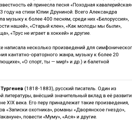
звестность ей принесла песня «Походная кавалерийская»
3 году на стихи Юлии Друниной. Всего Александра
а музыку к более 400 песням, среди них «Белоруссия»,
сти нашей», «Старый клен», «Как молоды мы были»,
а», «Трус не играет в хоккей» и другие.
е написала несколько произведений для симфоническо
ния кантатно-ораторного жанра, музыку к более 20
ющихе», «О спорт, ты — мир!» и др.) и балетной
 Тургенев
(1818-1883), русский писатель. Один из
й литературы, внёсший значительный вклад в её развити
не XIX века. Его перу принадлежат такие произведения,
ов «Записки охотника», романы «Дворянское гнездо»,
акануне», повести «Муму», «Ася» и другие.