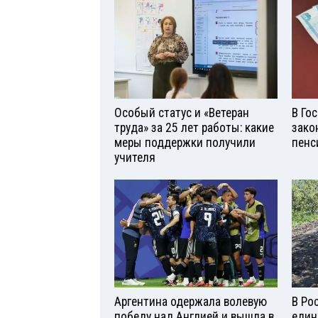
Особый статус и «Ветеран
В Го
труда» за 25 лет работы: какие
зако
меры поддержки получили
пенс
учителя
Аргентина одержала волевую
В Ро
победу над Англией и вышла в
един