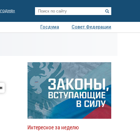
егодня»
Госдума
Совет Федерации
я
Авто
Недвижимость
Технологии
иза
Интересное за неделю