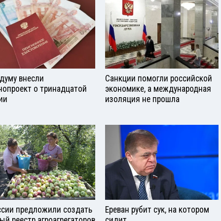
сдуму внесли
Санкции помогли российской
нопроект о тринадцатой
экономике, а международная
ии
изоляция не прошла
ссии предложили создать
Ереван рубит сук, на котором
ый реестр агроагрегаторов
сидит