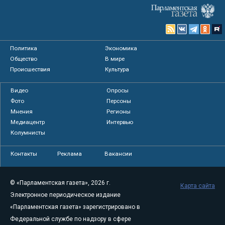
Политика
Экономика
Общество
В мире
Происшествия
Культура
Видео
Опросы
Фото
Персоны
Мнения
Регионы
Медиацентр
Интервью
Колумнисты
Контакты
Реклама
Вакансии
© «Парламентская газета», 2026 г.
Карта сайта
Электронное периодическое издание
«Парламентская газета» зарегистрировано в
Федеральной службе по надзору в сфере