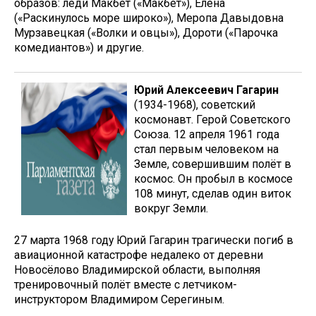
образов: леди Макбет («Макбет»), Елена
(«Раскинулось море широко»), Меропа Давыдовна
Мурзавецкая («Волки и овцы»), Дороти («Парочка
комедиантов») и другие.
Юрий Алексеевич Гагарин
(1934-1968), советский
космонавт. Герой Советского
Союза. 12 апреля 1961 года
стал первым человеком на
Земле, совершившим полёт в
космос. Он пробыл в космосе
108 минут, сделав один виток
вокруг Земли.
27 марта 1968 году Юрий Гагарин трагически погиб в
авиационной катастрофе недалеко от деревни
Новосёлово Владимирской области, выполняя
тренировочный полёт вместе с летчиком-
инструктором Владимиром Серегиным.