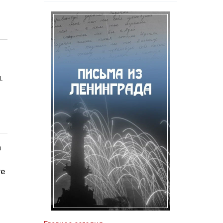
.
.
а
те