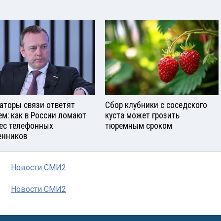
аторы связи ответят
Сбор клубники с соседского
ем: как в России ломают
куста может грозить
ес телефонных
тюремным сроком
нников
Новости СМИ2
Новости СМИ2