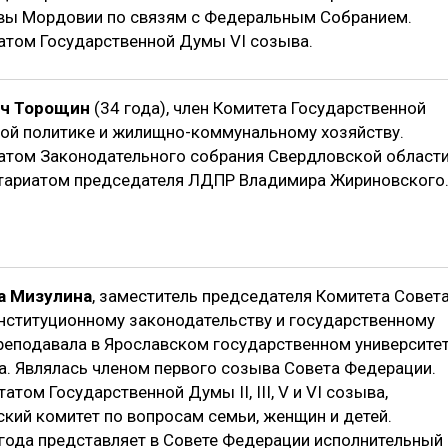
вы Мордовии по связям с Федеральным Собранием.
атом Государственной Думы VI созыва.
ич Торощин
(34 года), член Комитета Государственной
й политике и жилищно-коммунальному хозяйству.
атом Законодательного собрания Свердловской области
тариатом председателя ЛДПР Владимира Жириновского
а Мизулина
, заместитель председателя Комитета Совет
нституционному законодательству и государственному
Преподавала в Ярославском государственном университе
а. Являлась членом первого созыва Совета Федерации.
атом Государственной Думы II, III, V и VI созыва,
кий комитет по вопросам семьи, женщин и детей.
 года представляет в Совете Федерации исполнительный