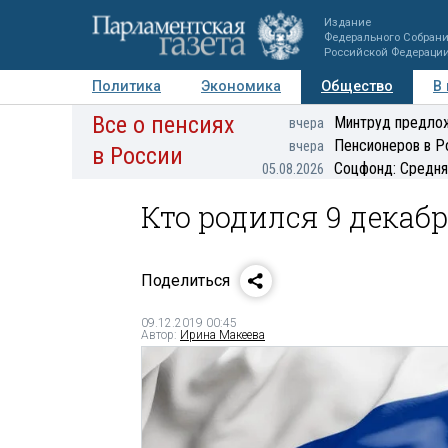
Издание
Федерального Собран
Российской Федераци
Политика
Экономика
Общество
В
Все о пенсиях
Фото
Авторы
Персоны
Мнения
Регионы
Минтруд предлож
вчера
Пенсионеров в Р
вчера
в России
Соцфонд: Средня
05.08.2026
Кто родился 9 декаб
Поделиться
09.12.2019 00:45
Автор:
Ирина Макеева