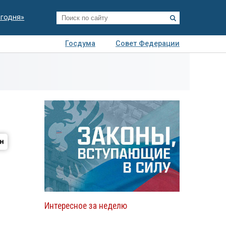
егодня»
Госдума
Совет Федерации
я
Авто
Недвижимость
Технологии
иза
Интересное за неделю