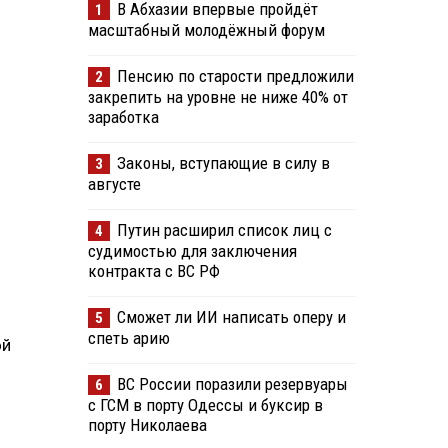
В Абхазии впервые пройдёт
1
масштабный молодёжный форум
Пенсию по старости предложили
2
закрепить на уровне не ниже 40% от
заработка
Законы, вступающие в силу в
3
августе
Путин расширил список лиц с
4
судимостью для заключения
контракта с ВС РФ
Сможет ли ИИ написать оперу и
5
спеть арию
ой
ВС России поразили резервуары
6
с ГСМ в порту Одессы и буксир в
порту Николаева