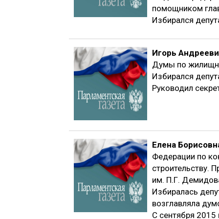
помощником гла
Избирался депут
Игорь Андреев
Думы по жилищно
Избирался депут
Руководил секре
Елена Борисовн
Федерации по ко
строительству. 
им. П.Г. Демидов
Избиралась депут
возглавляла думс
С сентября 2015