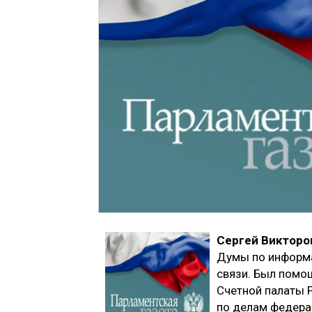
Сергей Викторо
Думы по информа
связи. Был помо
Счетной палаты 
по делам федера