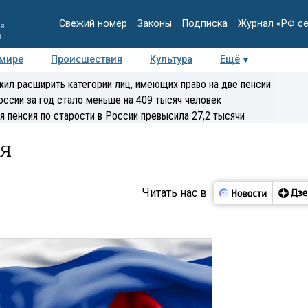
Свежий номер
Законы
Подписка
Журнал «РФ с
ия
и
 мире
Происшествия
Культура
Ещё
Медиацентр
Интервью
Колумнисты
Делова
ил расширить категории лиц, имеющих право на две пенсии
эксперт
оссии за год стало меньше на 409 тысяч человек
я пенсия по старости в России превысила 27,2 тысячи
ря
Читать нас в