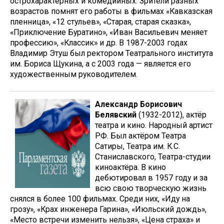
острохарактерных и комедийных. Зрители разных
возрастов помнят его работы в фильмах «Кавказ­ская
пленница», «12 стульев», «Старая, старая сказка»,
«Приключение Буратино», «Иван Васильевич меняет
профессию», «Классик» и др. В 1987-2003 годах
Владимир Этуш был ректором Театрального института
им. Бориса Щукина, а с 2003 года — является его
художественным руководителем.
Александр Борисович
Белявский
(1932-2012), актёр
театра и кино. Народный артист
РФ. Был актёром Театра
Сатиры, Театра им. К.С.
Станиславского, Театра-студии
киноактёра. В кино
дебютировал в 1957 году и за
всю свою творческую жизнь
снялся в более 100 фильмах. Среди них, «Иду на
грозу», «Крах инженера Гарина», «Июльский дождь»,
«Место встречи изменить нельзя», «Цена страха» и