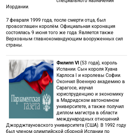
специального назначения
Иордании.
7 февраля 1999 года, после смерти отца, был
провозглашен королём. Официальная коронация
состоялась 9 июня того же года. Является также
Верховным главнокомандующим вооруженных сил
страны.
Филипп VI
(53 года), король
Испании. Сын короля Хуана
Карлоса I и королевы Софии.
Окончил Военную академию в
Сарагосе, изучал
юриспруденцию и экономику
в Мадридском автономном
университете, а также получил
диплом магистра в области
международных отношений
Джорджтауновского университета (США). В 1992 году
был членом олимпийской сборной Испании по