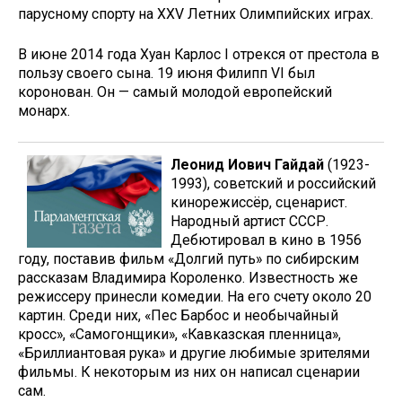
парусному спорту на XXV Летних Олимпийских играх.
В июне 2014 года Хуан Карлос I отрекся от престола в
пользу своего сына. 19 июня Филипп VI был
коронован. Он — самый молодой европейский
монарх.
Леонид Иович Гайдай
(1923-
1993), советский и российский
кинорежиссёр, сценарист.
Народный артист СССР.
Дебютировал в кино в 1956
году, поставив фильм «Долгий путь» по сибирским
рассказам Владимира Короленко. Известность же
режиссеру принесли комедии. На его счету около 20
картин. Среди них, «Пес Барбос и необычайный
кросс», «Самогонщики», «Кавказская пленница»,
«Бриллиантовая рука» и другие любимые зрителями
фильмы. К некоторым из них он написал сценарии
сам.