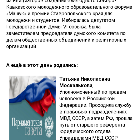
из инициаторов создания ежегодного Северо-
Кавказского молодежного образовательного форума
«Машук» и премии Ставропольского края для
молодежи и студентов. Избиралась депутатом
Государственной Думы VI созыва, была
заместителем председателя думского комитета по
делам общественных объединений и религиозных
организаций.
А ещё в этот день родились:
Татьяна Николаевна
Москалькова
,
Уполномоченный по правам
человека в Российской
Федерации. Проходила службу
в правовых подразделениях
МВД СССР, а затем РФ, прошла
путь от старшего референта
юридического отдела
Управделами МВД СССР