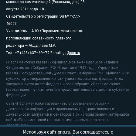
массовых коммуникаций (Роскомнадзор) 05
августа 2011 года. 18+
Свидетельство о регистрации Эл № ФС77-
46097
Учредитель — АНО «Парламентская газета»
Исполняющий обязанности главного
редактора — Абдуллаев М.Р.
Тел.: +7 (495) 637–69–79 E-mail:
pg@pnp.ru
«Парламентская газета» - официальное еженедельное издание
Федерального Собрания РФ. Издается с 1997 года. Учредители
газеты - Государственная Дума и Совет Федерации РФ. Официальный
публикатор федеральных конституционных законов, федеральных
законов и актов палат Федерального Собрания. «Парламентская
газета» имеет пункты печати и представительства в десяти субъектах
федерации.
Сайт «Парламентской газеты» - это оперативные новости и
достоверная информация о принимаемых в стране законах и
деятельности депутатов и сенаторов. При использовании материалов
сайта «Парламентской газеты» активная ссылка на pnp.ru
обязательна.
Используя сайт pnp.ru, Вы соглашаетесь с
На информационном ресурсе применяются
рекомендательные