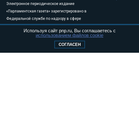
Электронное периодическое издание
«Парламентская газета» зарегистрировано в
Федеральной службе по надзору в сфере
связи, информационных технологий и
Используя сайт pnp.ru, Вы соглашаетесь с
массовых коммуникаций (Роскомнадзор) 05
использованием файлов cookie
августа 2011 года. 18+
СОГЛАСЕН
Свидетельство о регистрации Эл № ФС77-
46097
Учредитель — АНО «Парламентская газета»
Исполняющий обязанности главного
редактора — Абдуллаев М.Р.
Тел.: +7 (495) 637–69–79 E-mail:
pg@pnp.ru
«Парламентская газета» - официальное еженедельное издание
Федерального Собрания РФ. Издается с 1997 года. Учредители
газеты - Государственная Дума и Совет Федерации РФ. Официальный
публикатор федеральных конституционных законов, федеральных
законов и актов палат Федерального Собрания. «Парламентская
газета» имеет пункты печати и представительства в десяти субъектах
федерации.
Сайт «Парламентской газеты» - это оперативные новости и