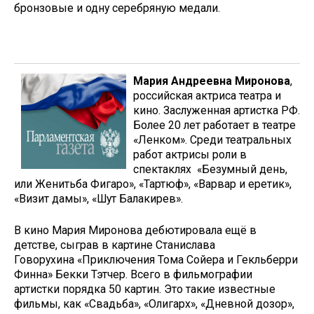
бронзовые и одну серебряную медали.
Мария Андреевна Миронова
,
российская актриса театра и
кино. Заслуженная артистка РФ.
Более 20 лет работает в театре
«Ленком». Среди театральных
работ актрисы роли в
спектаклях «Безумный день,
или Женитьба Фигаро», «Тартюф», «Варвар и еретик»,
«Визит дамы», «Шут Балакирев».
В кино Мария Миронова дебютировала ещё в
детстве, сыграв в картине Станислава
Говорухина «Приключения Тома Сойера и Гекльберри
Финна» Бекки Тэтчер. Всего в фильмографии
артистки порядка 50 картин. Это такие известные
фильмы, как «Свадьба», «Олигарх», «Дневной дозор»,