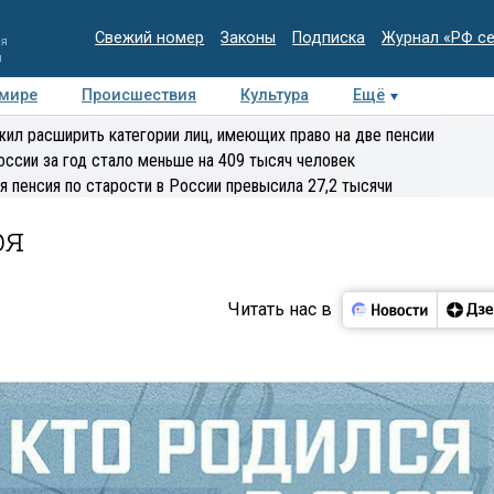
Свежий номер
Законы
Подписка
Журнал «РФ с
ия
и
 мире
Происшествия
Культура
Ещё
Медиацентр
Интервью
Колумнисты
Делова
ил расширить категории лиц, имеющих право на две пенсии
эксперт
оссии за год стало меньше на 409 тысяч человек
я пенсия по старости в России превысила 27,2 тысячи
ря
Читать нас в