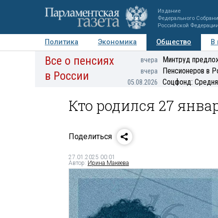
Издание
Федерального Собран
Российской Федераци
Политика
Экономика
Общество
В
Все о пенсиях
Фото
Авторы
Персоны
Мнения
Регионы
Минтруд предлож
вчера
Пенсионеров в Р
вчера
в России
Соцфонд: Средня
05.08.2026
Кто родился 27 янва
Поделиться
27.01.2025 00:01
Автор:
Ирина Макеева