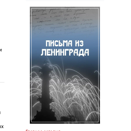
и
л
ых