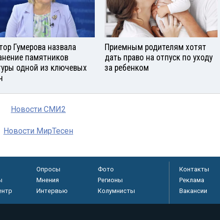
тор Гумерова назвала
Приемным родителям хотят
анение памятников
дать право на отпуск по уходу
туры одной из ключевых
за ребенком
ч
Новости СМИ2
Новости МирТесен
Опросы
Фото
Контакты
ы
Мнения
Регионы
Реклама
ентр
Интервью
Колумнисты
Вакансии