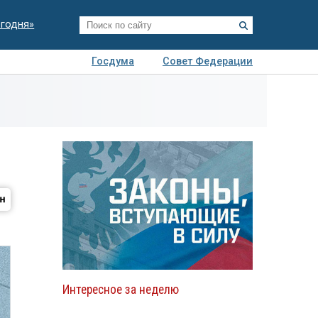
егодня»
Госдума
Совет Федерации
я
Авто
Недвижимость
Технологии
иза
Интересное за неделю