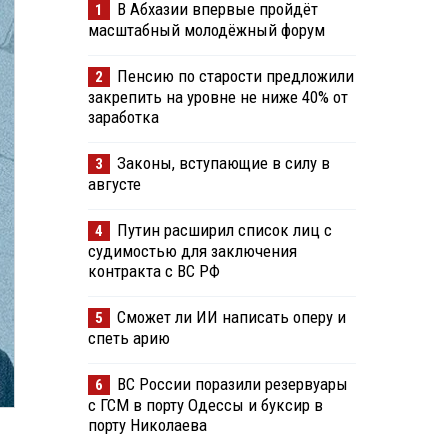
В Абхазии впервые пройдёт
1
масштабный молодёжный форум
Пенсию по старости предложили
2
закрепить на уровне не ниже 40% от
заработка
Законы, вступающие в силу в
3
августе
Путин расширил список лиц с
4
судимостью для заключения
контракта с ВС РФ
Сможет ли ИИ написать оперу и
5
спеть арию
ВС России поразили резервуары
6
с ГСМ в порту Одессы и буксир в
порту Николаева