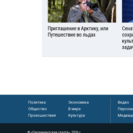
Приглашение в Арктику, или
Сена
Путешествие во льдах
сохр
куль
зада
Политика
Экономика
Видео
Общество
В мире
Персон
Происшествия
Культура
Медиац
© «Парламентская газета», 2026 г.