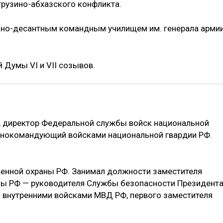
грузино-абхазского конфликта.
но-десантным командным училищем им. генерала арми
 Думы VI и VII созывов.
), директор Федеральной службы войск национальной
внокомандующий войсками национальной гвардии РФ.
венной охраны РФ. Занимал должности заместителя
ы РФ — руководителя Службы безопасности Президент
 внутренними войсками МВД РФ, первого заместителя