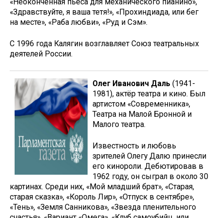
«Неоконченная пьеса для механического пианино»,
«Здравствуйте, я ваша тетя!», «Прохиндиада, или бег
на месте», «Раба любви», «Руд и Сэм».
С 1996 года Калягин возглавляет Союз театральных
деятелей России.
Олег Иванович Даль
(1941-
1981), актёр театра и кино. Был
артистом «Современника»,
Театра на Малой Бронной и
Малого театра.
Известность и любовь
зрителей Олегу Далю принесли
его кинороли. Дебютировав в
1962 году, он сыграл в около 30
картинах. Среди них, «Мой младший брат», «Старая,
старая сказка», «Король Лир», «Отпуск в сентябре»,
«Тень», «Земля Санникова», «Звезда пленительного
счастья», «Вариант «Омега», «Клуб самоубийц, или