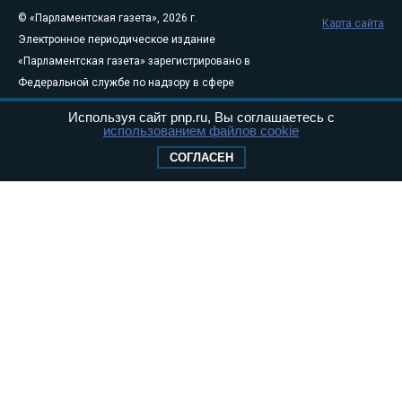
© «Парламентская газета», 2026 г.
Карта сайта
Электронное периодическое издание
«Парламентская газета» зарегистрировано в
Федеральной службе по надзору в сфере
связи, информационных технологий и
Используя сайт pnp.ru, Вы соглашаетесь с
массовых коммуникаций (Роскомнадзор) 05
использованием файлов cookie
августа 2011 года. 18+
СОГЛАСЕН
Свидетельство о регистрации Эл № ФС77-
46097
Учредитель — АНО «Парламентская газета»
Исполняющий обязанности главного
редактора — Абдуллаев М.Р.
Тел.: +7 (495) 637–69–79 E-mail:
pg@pnp.ru
«Парламентская газета» - официальное еженедельное издание
Федерального Собрания РФ. Издается с 1997 года. Учредители
газеты - Государственная Дума и Совет Федерации РФ. Официальный
публикатор федеральных конституционных законов, федеральных
законов и актов палат Федерального Собрания. «Парламентская
газета» имеет пункты печати и представительства в десяти субъектах
федерации.