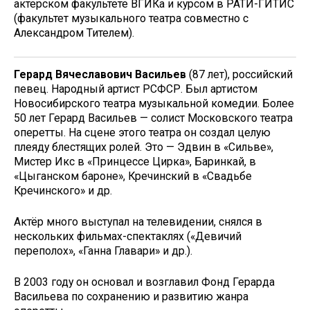
актерском факультете ВГИКа и курсом в РАТИ-ГИТИС
(факультет музыкального театра совместно с
Александром Тителем).
Герард Вячеславович Васильев
(87 лет), российский
певец. Народный артист РСФСР. Был артистом
Новосибирского театра музыкальной комедии. Более
50 лет Герард Васильев — солист Московского театра
оперетты. На сцене этого театра он создал целую
плеяду блестящих ролей. Это — Эдвин в «Сильве»,
Мистер Икс в «Принцессе Цирка», Баринкай, в
«Цыганском бароне», Кречинский в «Свадьбе
Кречинского» и др.
Актёр много выступал на телевидении, снялся в
нескольких фильмах-спектаклях («Девичий
переполох», «Ганна Главари» и др.).
В 2003 году он основал и возглавил Фонд Герарда
Васильева по сохранению и развитию жанра