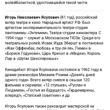
волейболисткой, удостоившейся такой чести.
Игорь Николаевич Ясулович
(81 год), российский
актёр театра и кино. Народный артист РФ. Был
артистом экспериментального театра-студии
пантомимы «Эктемим», Театра-студии киноактера. С
1994 года — служит в Московском ТЮЗе. Среди его
театральных ролей, Исаак Иуда Эбершт в постановке
«Жак Оффенбах, любовь и тру-ля-ля», Пимен в
«Борисе Годунове», Царь Креонт в «Медеи», Король
Лир в «Шутах Шекспировых».
Кинодебют Игоря Ясуловича состоялся в 1962 году в
драме режиссёра Михаила Ромма «Девять дней
одного года». Всего актёр снялся в свыше 120
фильмах и сериалах: «12 стульев», «Руслан и
Людмила», «Гостья из будущего», «Гардемарины,
вперед!», «Статский советник» и др.
Игорь Ясулович также руководит мастерской на