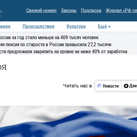
Свежий номер
Законы
Подписка
Журнал «РФ с
ия
и
 мире
Происшествия
Культура
Ещё
Медиацентр
Интервью
Колумнисты
Делова
оссии за год стало меньше на 409 тысяч человек
эксперт
яя пенсия по старости в России превысила 27,2 тысячи
сти предложили закрепить на уровне не ниже 40% от заработка
ря
Читать нас в