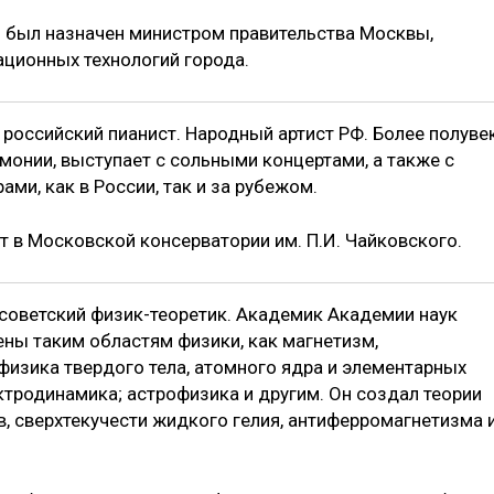
 был назначен министром правительства Москвы,
ционных технологий города.
, российский пианист. Народный артист РФ. Более полуве
онии, выступает с сольными концертами, а также с
ми, как в России, так и за рубежом.
т в Московской консерватории им. П.И. Чайковского.
 советский физик-теоретик. Академик Академии наук
ны таким областям физики, как магнетизм,
физика твердого тела, атомного ядра и элементарных
ктродинамика; астрофизика и другим. Он создал теории
, сверхтекучести жидкого гелия, антиферромагнетизма 