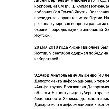
Айсен Сергеевич Николаев
(51 год),
корпорации САПИ, КБ «Алмазэргиэнбан
собрания (Ил Тумэн) Якутии. Возглав
президента и правительства Якутии. Н
региона курировал вопросы развития с
охраны природы, науки и инноваций. 
Якутск».
28 мая 2018 года Айсен Николаев бы
Якутии. 9 сентября одержал победу на
избирателей.
Эдуард Анатольевич Лысенко
(48 ле
Департамента информационных техноло
«Альфа-групп». Возглавлял Департаме
области. На посту вице-губернатора р
безопасности. Занимал должности зам
Департамента информационных технол