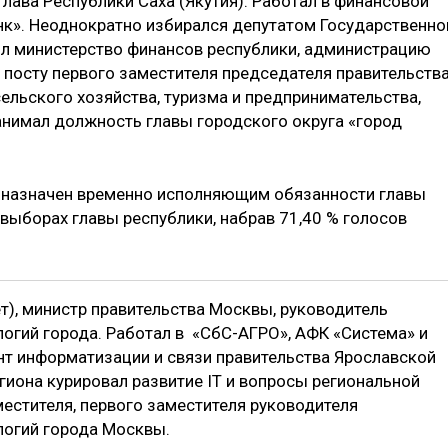
 глава Республики Саха (Якутия). Работал в финансовой
к». Неоднократно избирался депутатом Государственно
лял министерство финансов республики, администрацию
а посту первого заместителя председателя правительств
ельского хозяйства, туризма и предпринимательства,
Занимал должность главы городского округа «город
л назначен временно исполняющим обязанности главы
 выборах главы республики, набрав 71,40 % голосов
т), министр правительства Москвы, руководитель
гий города. Работал в «СбС-АГРО», АФК «Система» и
нт информатизации и связи правительства Ярославской
егиона курировал развитие IТ и вопросы региональной
естителя, первого заместителя руководителя
огий города Москвы.