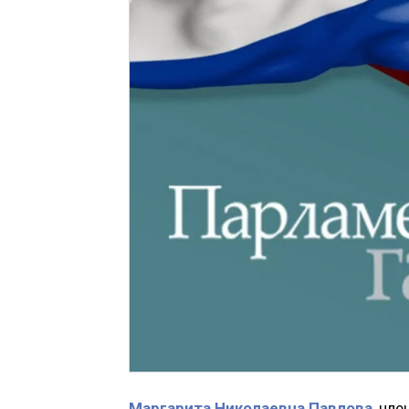
Маргарита Николаевна Павлова
, чл