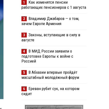
Как изменятся пенсии
1
работающих пенсионеров с 1 августа
Владимир Джабаров — о том,
2
зачем Европе Армения
Законы, вступающие в силу в
3
августе
В МИД России заявили о
4
подготовке Европы к войне с
Россией
В Абхазии впервые пройдёт
5
масштабный молодёжный форум
Ереван рубит сук, на котором
6
сидит
и.