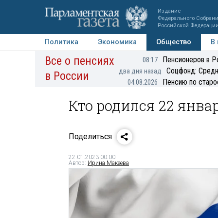
Издание
Федерального Собран
Российской Федераци
Политика
Экономика
Общество
В
Все о пенсиях
Фото
Авторы
Персоны
Мнения
Регионы
Пенсионеров в Р
08:17
Соцфонд: Средн
два дня назад
в России
Пенсию по старо
04.08.2026
Кто родился 22 янва
Поделиться
22.01.2023 00:00
Автор:
Ирина Макеева