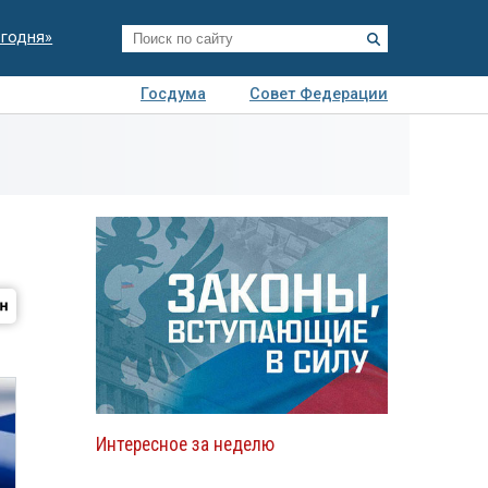
егодня»
Госдума
Совет Федерации
я
Авто
Недвижимость
Технологии
иза
Интересное за неделю