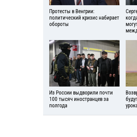
Протесты в Венгрии:
Серг
политический кризис набирает
когд
обороты
могу
межд
Из России выдворили почти
Возв
100 тысяч иностранцев за
буду
полгода
урок