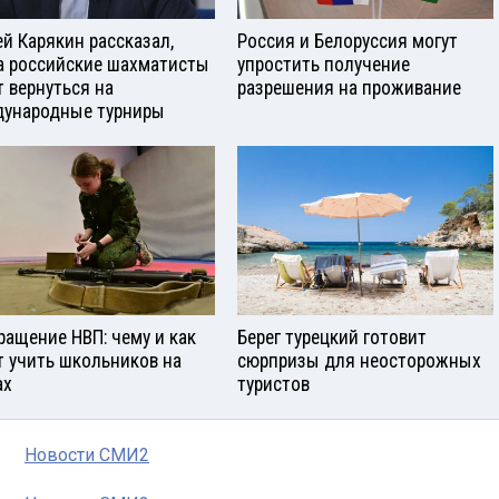
ей Карякин рассказал,
Россия и Белоруссия могут
а российские шахматисты
упростить получение
т вернуться на
разрешения на проживание
ународные турниры
ращение НВП: чему и как
Берег турецкий готовит
т учить школьников на
сюрпризы для неосторожных
ах
туристов
Новости СМИ2