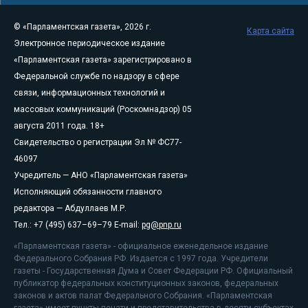
© «Парламентская газета», 2026 г.
Карта сайта
Электронное периодическое издание
«Парламентская газета» зарегистрировано в
Федеральной службе по надзору в сфере
связи, информационных технологий и
массовых коммуникаций (Роскомнадзор) 05
августа 2011 года. 18+
Свидетельство о регистрации Эл № ФС77-
46097
Учредитель — АНО «Парламентская газета»
Исполняющий обязанности главного
редактора — Абдуллаев М.Р.
Тел.: +7 (495) 637–69–79 E-mail:
pg@pnp.ru
«Парламентская газета» - официальное еженедельное издание
Федерального Собрания РФ. Издается с 1997 года. Учредители
газеты - Государственная Дума и Совет Федерации РФ. Официальный
публикатор федеральных конституционных законов, федеральных
законов и актов палат Федерального Собрания. «Парламентская
газета» имеет пункты печати и представительства в десяти субъектах