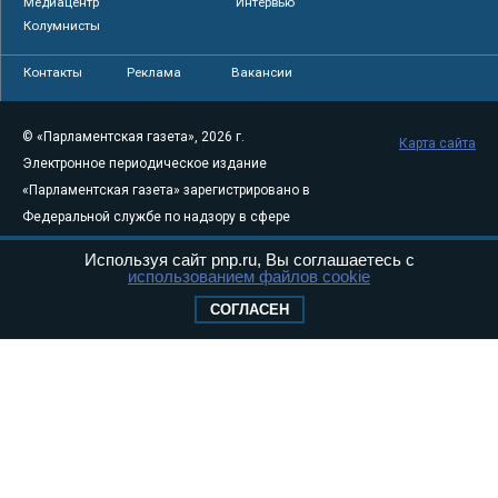
Медиацентр
Интервью
Колумнисты
Контакты
Реклама
Вакансии
© «Парламентская газета», 2026 г.
Карта сайта
Электронное периодическое издание
«Парламентская газета» зарегистрировано в
Федеральной службе по надзору в сфере
связи, информационных технологий и
Используя сайт pnp.ru, Вы соглашаетесь с
массовых коммуникаций (Роскомнадзор) 05
использованием файлов cookie
августа 2011 года. 18+
СОГЛАСЕН
Свидетельство о регистрации Эл № ФС77-
46097
Учредитель — АНО «Парламентская газета»
Исполняющий обязанности главного
редактора — Абдуллаев М.Р.
Тел.: +7 (495) 637–69–79 E-mail:
pg@pnp.ru
«Парламентская газета» - официальное еженедельное издание