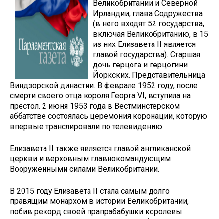
Великобритании и Северной
Ирландии, глава Содружества
(в него входят 52 государства,
включая Великобританию, в 15
из них Елизавета II является
главой государства). Старшая
дочь герцога и герцогини
Йоркских. Представительница
Виндзорской династии. В феврале 1952 году, после
смерти своего отца короля Георга VI, вступила на
престол. 2 июня 1953 года в Вестминстерском
аббатстве состоялась церемония коронации, которую
впервые транслировали по телевидению.
Елизавета II также является главой англиканской
церкви и верховным главнокомандующим
Вооружёнными силами Великобритании.
В 2015 году Елизавета II стала самым долго
правящим монархом в истории Великобритании,
побив рекорд своей прапрабабушки королевы