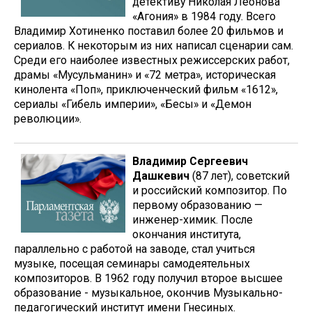
детективу Николая Леонова
«Агония» в 1984 году. Всего
Владимир Хотиненко поставил более 20 фильмов и
сериалов. К некоторым из них написал сценарии сам.
Среди его наиболее известных режиссерских работ,
драмы «Мусульманин» и «72 метра», историческая
кинолента «Поп», приключенческий фильм «1612»,
сериалы «Гибель империи», «Бесы» и «Демон
революции».
Владимир Сергеевич
Дашкевич
(87 лет), советский
и российский композитор. По
первому образованию —
инженер-химик. После
окончания института,
параллельно с работой на заводе, стал учиться
музыке, посещая семинары самодеятельных
композиторов. В 1962 году получил второе высшее
образование - музыкальное, окончив Музыкально-
педагогический институт имени Гнесиных.