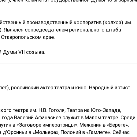
йственный производственный кооператив (колхоз) им.
й). Являлся сопредседателем регионального штаба
 Ставропольском крае.
 Думы VII созыва.
лет), российский актер театра и кино. Народный артист
го театра им. Н.В. Гоголя, Театра на Юго-Западе,
17 года Валерий Афанасьев служит в Малом театре. Среди
путин в «Заговоре императрицы», Меженин в «Береге»,
 д’Орсиньи в «Мольере», Полоний в «Гамлете». Сейчас