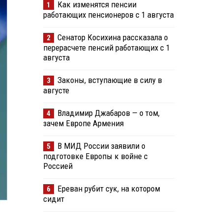
Как изменятся пенсии
1
работающих пенсионеров с 1 августа
Сенатор Косихина рассказала о
2
перерасчете пенсий работающих с 1
августа
Законы, вступающие в силу в
3
августе
Владимир Джабаров — о том,
4
зачем Европе Армения
В МИД России заявили о
5
подготовке Европы к войне с
Россией
Ереван рубит сук, на котором
6
сидит