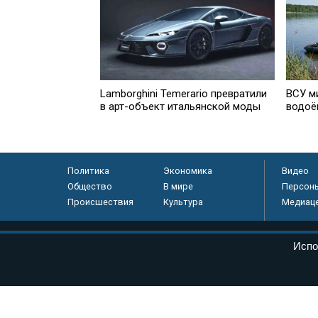
Lamborghini Temerario превратили
ВСУ м
в арт-объект итальянской моды
водоё
Политика
Экономика
Видео
Общество
В мире
Персон
Происшествия
Культура
Медиац
© «Парламентская газета», 2026 г.
Испо
Электронное периодическое издание «Парламентская газета» за
Федеральной службе по надзору в сфере связи, информационных
массовых коммуникаций (Роскомнадзор) 05 августа 2011 года. 1
Свидетельство о регистрации Эл № ФС77-46097