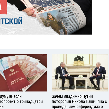
сдуму внесли
Зачем Владимир Путин
нопроект о тринадцатой
поторопил Никола Пашиняна с
ии
проведением референдума о