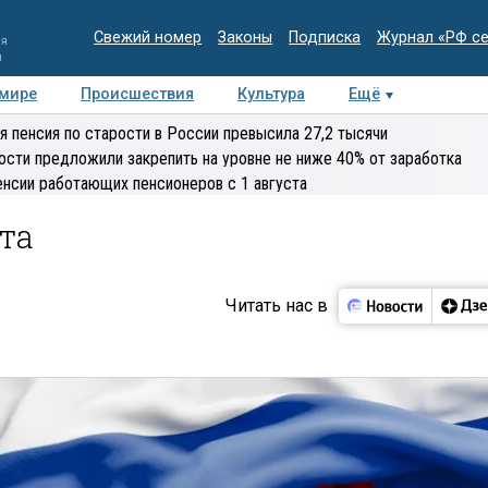
Свежий номер
Законы
Подписка
Журнал «РФ с
ия
и
 мире
Происшествия
Культура
Ещё
Медиацентр
Интервью
Колумнисты
Делова
я пенсия по старости в России превысила 27,2 тысячи
эксперт
ости предложили закрепить на уровне не ниже 40% от заработка
енсии работающих пенсионеров с 1 августа
ста
Читать нас в