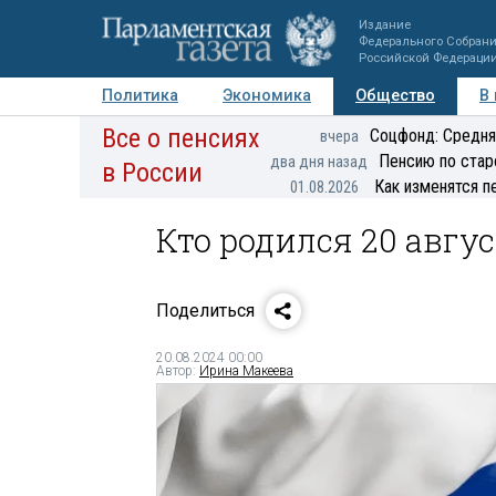
Издание
Федерального Собран
Российской Федераци
Политика
Экономика
Общество
В
Все о пенсиях
Фото
Авторы
Персоны
Мнения
Регионы
Соцфонд: Средня
вчера
Пенсию по стар
два дня назад
в России
Как изменятся п
01.08.2026
Кто родился 20 авгу
Поделиться
20.08.2024 00:00
Автор:
Ирина Макеева