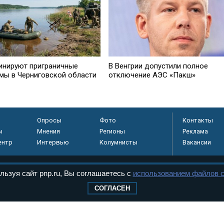
инируют приграничные
В Венгрии допустили полное
мы в Черниговской области
отключение АЭС «Пакш»
Опросы
Фото
Контакты
ы
Мнения
Регионы
Реклама
ентр
Интервью
Колумнисты
Вакансии
льзуя сайт pnp.ru, Вы соглашаетесь с
использованием файлов c
регистрировано в
СОГЛАСЕН
 технологий и
8+