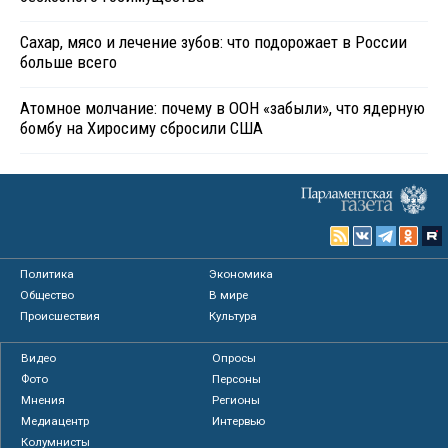
Сахар, мясо и лечение зубов: что подорожает в России
больше всего
Атомное молчание: почему в ООН «забыли», что ядерную
бомбу на Хиросиму сбросили США
Политика
Экономика
Общество
В мире
Происшествия
Культура
Видео
Опросы
Фото
Персоны
Мнения
Регионы
Медиацентр
Интервью
Колумнисты