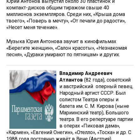
Юрий Антонов выпустил около 30 пластинок и
компакт-дисков общим тиражом свыше 40
миллионов экземпляров. Среди них, «Крыша дома
твоего», «Поверь в мечту», «От печали до радости»,
«Несет меня течение».
Музыка Юрия Антонова звучит в кинофильмах
«Берегите женщин», «Салон красоты», «Незнакомая
песня», «Дураки умирают по пятницам» и других.
Владимир Андреевич
Атлантов
(82 года), советский
и австрийский оперный певец.
Народный артист СССР. Был
солистом Театра оперы и
балета им. С. М. Кирова (ныне
Мариинский театр), Большого
театра. В его репертуаре партии
в операх «Пиковая дама»,
«Кармен», «Евгений Онегин», «Отелло», «Тоска» и др. С
1988 года постоянно живёт в Вене (Австрия).