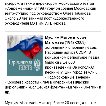
актёром, а также директором московского театра
«Современник». В 1987 году он создал Московский
театр-студию под руководством Олега Табакова.
Около 20 лет занимал пост художественного
руководителя МХТ им. А.П. Чехова.
Муслим Магометович
Магомаев
(1942-2008),
эстрадный и оперный певец.
Народный артист СССР. В
концертном репертуаре певца
было свыше 600
произведений. Он исполнял
песни «Лучший город земли»,
«Подмосковные вечера»,
«Королева красоты», пел в операх «Севильский
цирюльник», «Волшебная флейта», «Евгений Онегин» и
др.
Муслим Магомаев — автор более 20 песен, а также