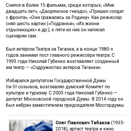
Снялся в более 15 фильмах, среди которых, «Мне
двадцать лет», «Дворянское гнездо», «Пришел солдат
с фронта», «Они сражались за Родину». Как режиссёр
снял шесть картин («Подранки», «Из жизни
отдыхающих» и др.), к пяти из них он написал
сценарии сам.
Был актёром Театра на Таганке, а в конце 1980-х
годов занимал пост главного режиссёра театра. С
1993 года Николай Губенко возглавляет созданный
им театр — «Содружество актеров Таганки».
Избирался депутатом Государственной Думы
IIи III созывов, возглавлял думский Комитет по
культуре и туризму. С 2005 года Николай Губенко —
депутат Московской городской Думы. В 2014 году он
был избран заместителем председателя Мосгордумы.
Олег Павлович Табаков
(1935-
2018), артист театра и кино.