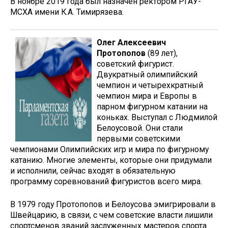
В ноябре 2019 года был назначен ректором РГАУ-
МСХА имени К.А. Тимирязева.
Олег Алексеевич
Протопопов
(89 лет),
советский фигурист.
Двукратный олимпийский
чемпион и четырехкратный
чемпион мира и Европы в
парном фигурном катании на
коньках. Выступал с Людмилой
Белоусовой. Они стали
первыми советскими
чемпионами Олимпийских игр и мира по фигурному
катанию. Многие элементы, которые они придумали
и исполнили, сейчас входят в обязательную
программу соревнований фигуристов всего мира.
В 1979 году Протопопов и Белоусова эмигрировали в
Швейцарию, в связи, с чем советские власти лишили
спортсменов званий заслуженных мастеров спорта