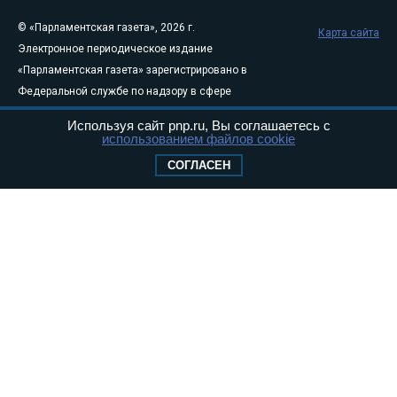
© «Парламентская газета», 2026 г.
Карта сайта
Электронное периодическое издание
«Парламентская газета» зарегистрировано в
Федеральной службе по надзору в сфере
связи, информационных технологий и
Используя сайт pnp.ru, Вы соглашаетесь с
массовых коммуникаций (Роскомнадзор) 05
использованием файлов cookie
августа 2011 года. 18+
СОГЛАСЕН
Свидетельство о регистрации Эл № ФС77-
46097
Учредитель — АНО «Парламентская газета»
Исполняющий обязанности главного
редактора — Абдуллаев М.Р.
Тел.: +7 (495) 637–69–79 E-mail:
pg@pnp.ru
«Парламентская газета» - официальное еженедельное издание
Федерального Собрания РФ. Издается с 1997 года. Учредители
газеты - Государственная Дума и Совет Федерации РФ. Официальный
публикатор федеральных конституционных законов, федеральных
законов и актов палат Федерального Собрания. «Парламентская
газета» имеет пункты печати и представительства в десяти субъектах